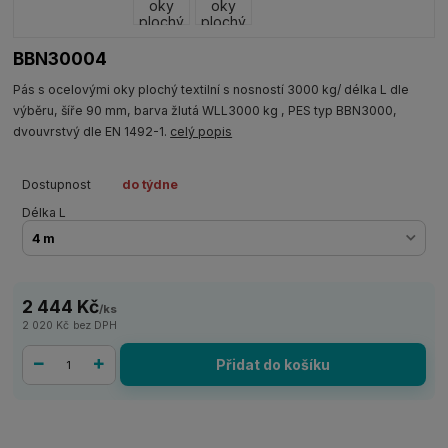
BBN30004
Pás s ocelovými oky plochý textilní s nosností 3000 kg/ délka L dle
výběru, šíře 90 mm, barva žlutá WLL3000 kg , PES typ BBN3000,
dvouvrstvý dle EN 1492-1.
celý popis
Dostupnost
do týdne
Délka L
2 444 Kč
/
ks
2 020 Kč
bez DPH
Přidat do košíku