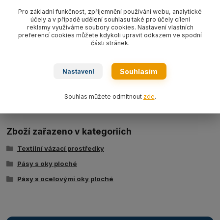
Pás s ocelovými oky plochý textilní s nosností 3000 kg/ délka L
Pro základní funkčnost, zpříjemnění používání webu, analytické
účely a v případě udělení souhlasu také pro účely cílení
dle výběru, šíře 90 mm,
barva žlutá WLL3000 kg
, PES typ
reklamy využíváme soubory cookies. Nastavení vlastních
BBN3000,
dvouvrstvý dle EN 1492-1.
preferencí cookies můžete kdykoli upravit odkazem ve spodní
části stránek.
Souhlasím
Nastavení
Ke stažení
Tabulka nosností - zvedací pásy typ BSB
Souhlas můžete odmítnout
zde
.
Zboží zařazeno v kategoriích
Textilní vázací prostředky
Pásy s oky ploché
Pásy s ocelovými oky ploché