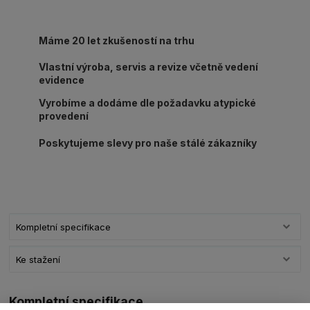
Máme 20 let zkušeností na trhu
Vlastní výroba, servis a revize včetně vedení
evidence
Vyrobíme a dodáme dle požadavku atypické
provedení
Poskytujeme slevy pro naše stálé zákazníky
Kompletní specifikace
Ke stažení
Kompletní specifikace