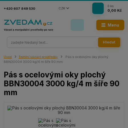
0
ks
CZK
+420 607 849 530
0,00 Kč
Menu
Hledat
Úvod
Textilní vázací prostředky
Pás s ocelovými oky plochý
BBN30004 3000 kg/4 m šíře 90 mm
Pás s ocelovými oky plochý
BBN30004 3000 kg/4 m šíře 90
mm