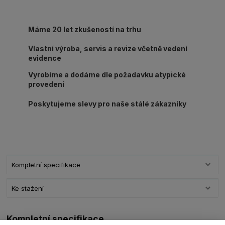
Máme 20 let zkušeností na trhu
Vlastní výroba, servis a revize včetně vedení
evidence
Vyrobíme a dodáme dle požadavku atypické
provedení
Poskytujeme slevy pro naše stálé zákazníky
Kompletní specifikace
Ke stažení
Kompletní specifikace