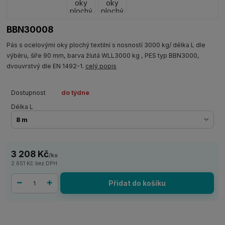
BBN30008
Pás s ocelovými oky plochý textilní s nosností 3000 kg/ délka L dle
výběru, šíře 90 mm, barva žlutá WLL3000 kg , PES typ BBN3000,
dvouvrstvý dle EN 1492-1.
celý popis
Dostupnost
do týdne
Délka L
3 208 Kč
/
ks
2 651 Kč
bez DPH
Přidat do košíku