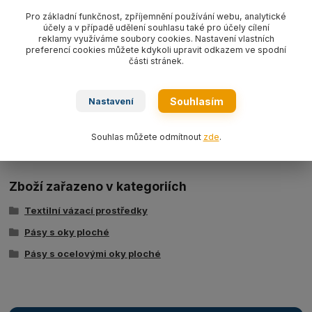
Pás s ocelovými oky plochý textilní s nosností 3000 kg/ délka L
Pro základní funkčnost, zpříjemnění používání webu, analytické
účely a v případě udělení souhlasu také pro účely cílení
dle výběru, šíře 90 mm,
barva žlutá WLL3000 kg
, PES typ
reklamy využíváme soubory cookies. Nastavení vlastních
BBN3000,
dvouvrstvý dle EN 1492-1.
preferencí cookies můžete kdykoli upravit odkazem ve spodní
části stránek.
Souhlasím
Nastavení
Ke stažení
Tabulka nosností - zvedací pásy typ BSB
Souhlas můžete odmítnout
zde
.
Zboží zařazeno v kategoriích
Textilní vázací prostředky
Pásy s oky ploché
Pásy s ocelovými oky ploché