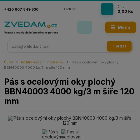
0
ks
CZK
+420 607 849 530
0,00 Kč
Menu
Hledat
Úvod
Textilní vázací prostředky
Pás s ocelovými oky plochý
BBN40003 4000 kg/3 m šíře 120 mm
Pás s ocelovými oky plochý
BBN40003 4000 kg/3 m šíře 120
mm