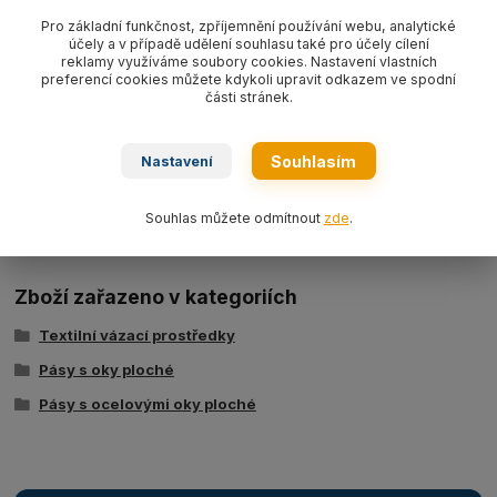
Pás s ocelovými oky plochý textilní s nosností 4000 kg/ délka L
Pro základní funkčnost, zpříjemnění používání webu, analytické
účely a v případě udělení souhlasu také pro účely cílení
dle výběru, šíře 120 mm,
barva šedá WLL4000 kg
, PES typ
reklamy využíváme soubory cookies. Nastavení vlastních
BBN4000,
dvouvrstvý dle EN 1492-1.
preferencí cookies můžete kdykoli upravit odkazem ve spodní
části stránek.
Souhlasím
Nastavení
Ke stažení
Tabulka nosností - zvedací pásy typ BSB
Souhlas můžete odmítnout
zde
.
Zboží zařazeno v kategoriích
Textilní vázací prostředky
Pásy s oky ploché
Pásy s ocelovými oky ploché