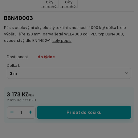
BBN40003
Pás s ocelovými oky plochý textilní s nosností 4000 kg/ délka L dle
výběru, šíře 120 mm, barva šedá WLL4000 kg , PES typ BBN4000,
dvouvrstvý dle EN 1492-1.
celý popis
Dostupnost
do týdne
Délka L
3 173 Kč
/
ks
2 622 Kč
bez DPH
Přidat do košíku