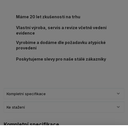
Máme 20 let zkušeností na trhu
Vlastní výroba, servis a revize včetně vedení
evidence
Vyrobíme a dodáme dle požadavku atypické
provedení
Poskytujeme slevy pro naše stálé zákazníky
Kompletní specifikace
Ke stažení
Kompletní specifikace