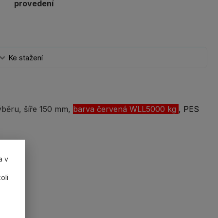
provedení
Ke stažení
výběru, šíře 150 mm,
barva červená WLL5000 kg
, PES
a v
oli