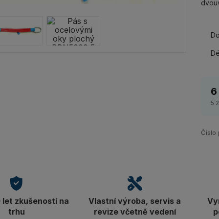
dvouv
Do
Dé
6
5 
Číslo
let zkušeností na
Vlastní výroba, servis a
Vy
trhu
revize včetně vedení
p