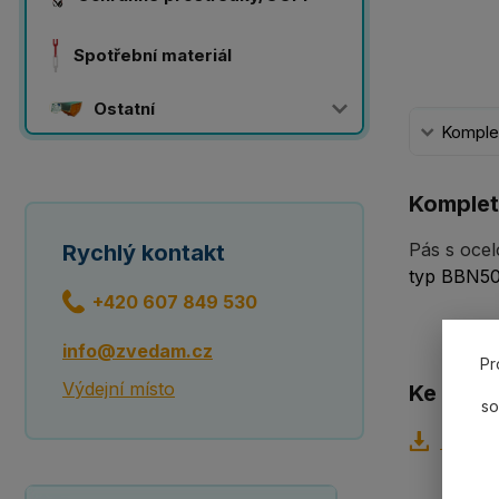
Spotřební materiál
Ostatní
Komplet
Komplet
Pás s ocel
Rychlý kontakt
typ BBN5
+420 607 849 530
info@zvedam.cz
Pr
Výdejní místo
Ke staže
so
Tabulk