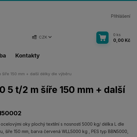
Přihlášení
0
ks
CZK
0,00 Kč
tba
Kontakty
šíře 150 mm + další délky dle výběru
 5 t/2 m šíře 150 mm + další
N50002
 ocelovými oky plochý textilní s nosností 5000 kg/ délka L dle
u, šíře 150 mm, barva červená WLL5000 kg , PES typ BBN5000,