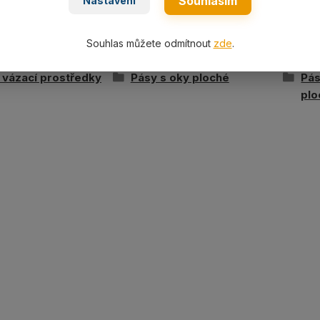
Souhlasím
Nastavení
Souhlas můžete odmítnout
zde
.
ařazeno v kategoriích
í vázací prostředky
Pásy s oky ploché
Pás
plo