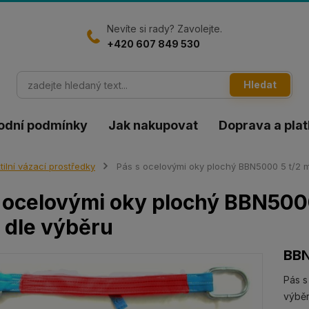
Nevíte si rady? Zavolejte.
+420 607 849 530
Hledat
odní podmínky
Jak nakupovat
Doprava a pla
tilní vázací prostředky
Pás s ocelovými oky plochý BBN5000 5 t/2 m 
 ocelovými oky plochý BBN5000
 dle výběru
BB
Pás s
výběr