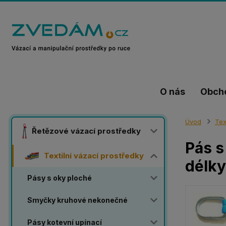
O nás
Obch
Úvod
Tex
Řetězové vázací prostředky
Pás s
Textilní vázací prostředky
délky
Pásy s oky ploché
Smyčky kruhové nekonečné
Pásy kotevní upínací