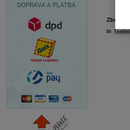
Zboží z
Textiln