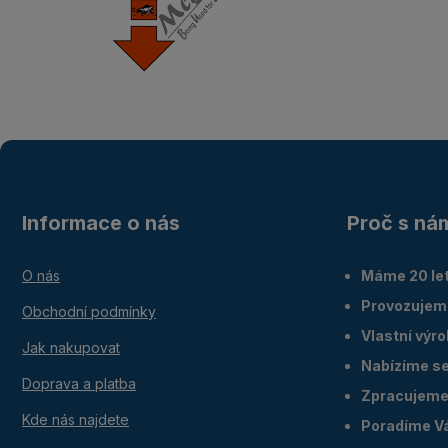
Informace o nás
Proč s ná
O nás
Máme 20 let
Provozujem
Obchodní podmínky
Vlastní výr
Jak nakupovat
Nabízíme ser
Doprava a platba
Zpracujeme 
Kde nás najdete
Poradíme V