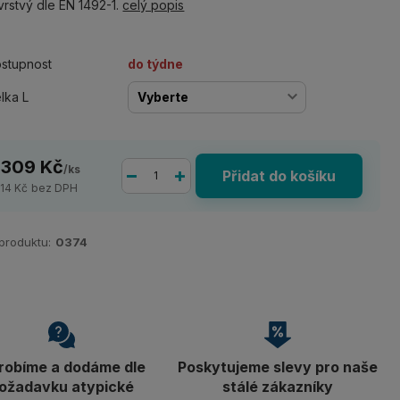
rstvý dle EN 1492-1.
celý popis
stupnost
do týdne
lka L
 309 Kč
/
ks
Přidat do košíku
214 Kč
bez DPH
 produktu:
0374
robíme a dodáme dle
Poskytujeme slevy pro naše
ožadavku atypické
stálé zákazníky