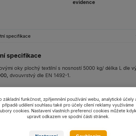
evidence
ní specifikace
ní specifikace
ovými oky plochý textilní s nosností 5000 kg/ délka L dle 
000,
dvouvrstvý dle EN 1492-1.
o základní funkčnost, zpříjemnění používání webu, analytické účely 
případě udělení souhlasu také pro účely cílení reklamy využíváme
ní
ubory cookies. Nastavení vlastních preferencí cookies můžete kdyk
upravit odkazem ve spodní části stránek.
a nosností - zvedací pásy typ BSB