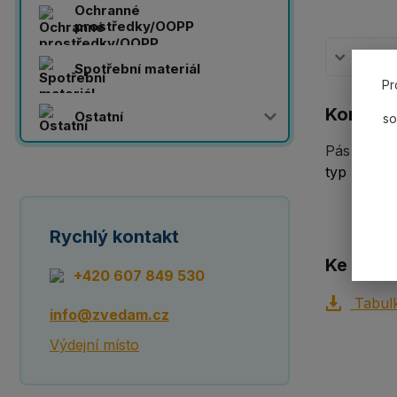
Ochranné
prostředky/OOPP
Komplet
Spotřební materiál
Pr
Komplet
Ostatní
so
Pás s ocel
typ BBN5
Rychlý kontakt
Ke staže
+420 607 849 530
Tabulk
info@zvedam.cz
Výdejní místo