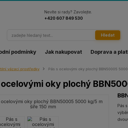
Nevíte si rady? Zavolejte.
+420 607 849 530
Hledat
odní podmínky
Jak nakupovat
Doprava a pla
tilní vázací prostředky
Pás s ocelovými oky plochý BBN50005 5000 
 ocelovými oky plochý BBN500
BB
Pás s
výběr
dvouv