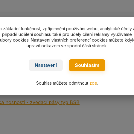
ní specifikace
o základní funkčnost, zpříjemnění používání webu, analytické účely 
případě udělení souhlasu také pro účely cílení reklamy využíváme
ní specifikace
ubory cookies. Nastavení vlastních preferencí cookies můžete kdyk
upravit odkazem ve spodní části stránek.
ovými oky plochý textilní s nosností 5000 kg/ délka L dle 
000,
dvouvrstvý dle EN 1492-1.
Souhlasím
Nastavení
Souhlas můžete odmítnout
zde
.
ní
a nosností - zvedací pásy typ BSB