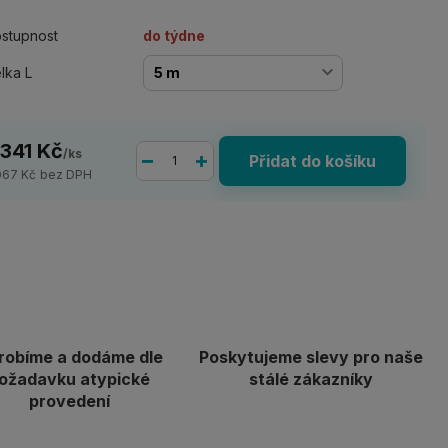
stupnost
do týdne
lka L
 341 Kč
/
ks
Přidat do košíku
067 Kč
bez DPH
robíme a dodáme dle
Poskytujeme slevy pro naše
ožadavku atypické
stálé zákazníky
provedení