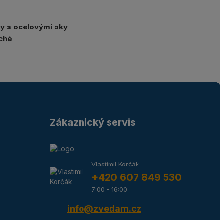
y s ocelovými oky
ché
Zákaznický servis
Vlastimil Korčák
+420 607 849 530
7:00 - 16:00
info@zvedam.cz