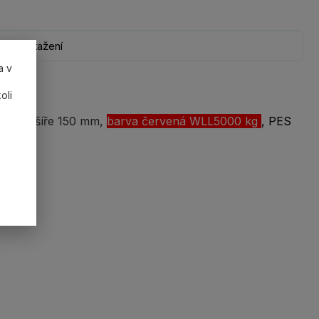
Ke stažení
a v
oli
výběru, šíře 150 mm,
barva červená WLL5000 kg
, PES