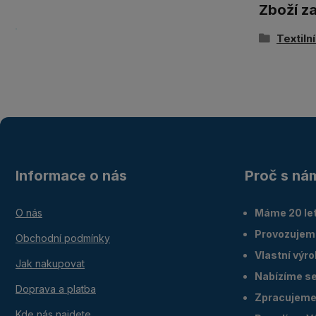
Zboží z
Textiln
Informace o nás
Proč s ná
O nás
Máme 20 let
Provozujem
Obchodní podmínky
Vlastní výr
Jak nakupovat
Nabízíme ser
Doprava a platba
Zpracujeme 
Kde nás najdete