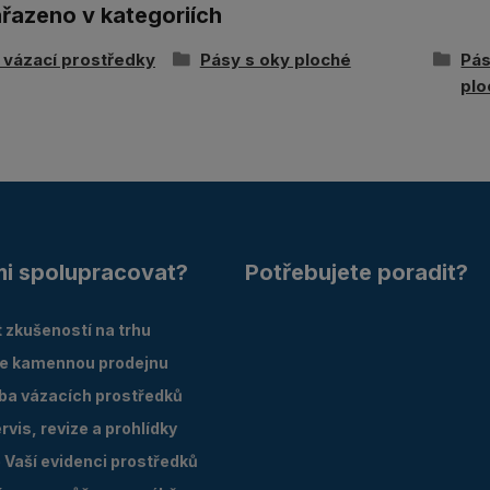
ařazeno v kategoriích
í vázací prostředky
Pásy s oky ploché
Pás
plo
mi spolupracovat?
Potřebujete poradit?
 zkušeností na trhu
e kamennou prodejnu
oba vázacích prostředků
vis, revize a prohlídky
Vaší evidenci prostředků