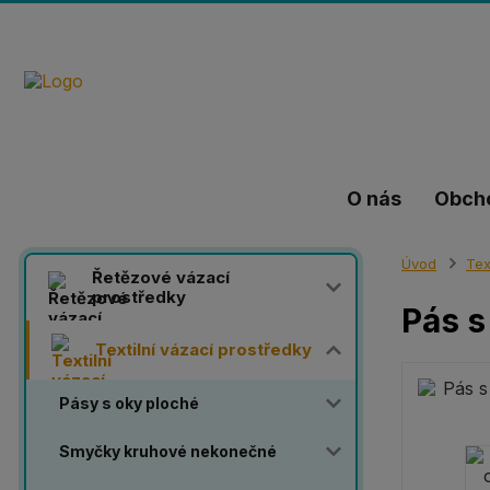
O nás
Obch
Úvod
Tex
Řetězové vázací
prostředky
Pás s
Textilní vázací prostředky
Pásy s oky ploché
Smyčky kruhové nekonečné