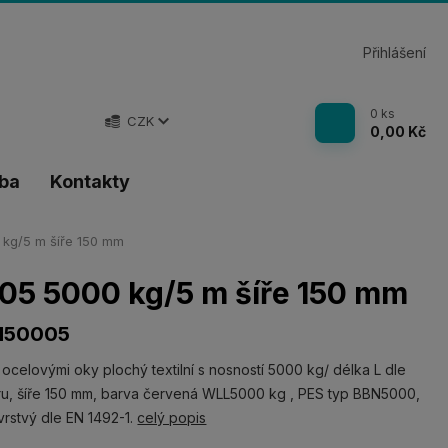
Přihlášení
0
ks
CZK
0,00 Kč
tba
Kontakty
kg/5 m šíře 150 mm
05 5000 kg/5 m šíře 150 mm
N50005
 ocelovými oky plochý textilní s nosností 5000 kg/ délka L dle
u, šíře 150 mm, barva červená WLL5000 kg , PES typ BBN5000,
rstvý dle EN 1492-1.
celý popis