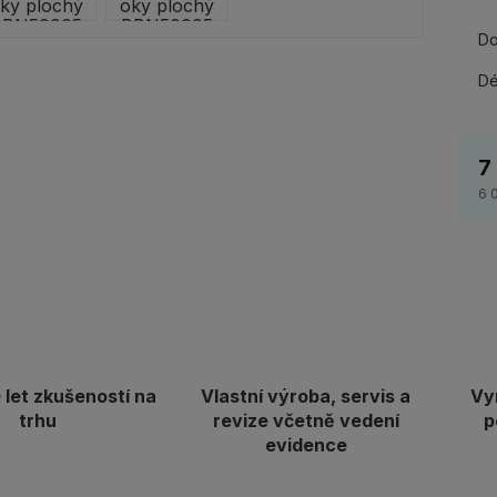
Do
Dé
7
6 
let zkušeností na
Vlastní výroba, servis a
Vy
trhu
revize včetně vedení
p
evidence