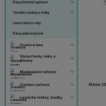
Pásy kotevní upínací
Textilní závěsy s háky
Lana tažná s oky
Pásy jednorázové
Ocelová lana
Vázací body, háky a
třmeny
Manipulační zařízení
Máme 20 
Zvedací zařízení
Lesnické řetězy, kladky