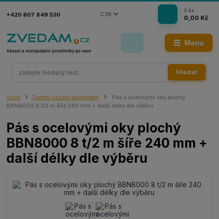
0
ks
CZK
+420 607 849 530
0,00 Kč
Menu
Hledat
Úvod
Textilní vázací prostředky
Pás s ocelovými oky plochý
BBN8000 8 t/2 m šíře 240 mm + další délky dle výběru
Pás s ocelovými oky plochý
BBN8000 8 t/2 m šíře 240 mm +
další délky dle výběru