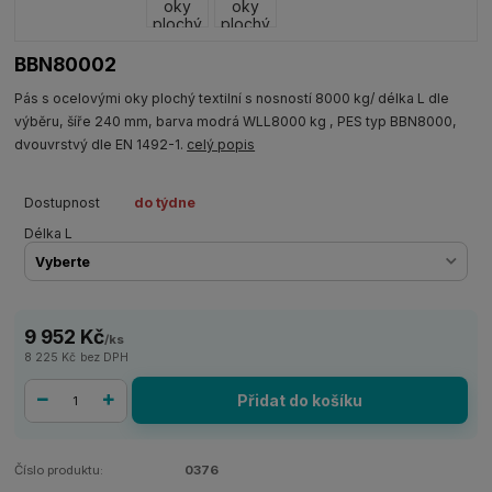
BBN80002
Pás s ocelovými oky plochý textilní s nosností 8000 kg/ délka L dle
výběru, šíře 240 mm, barva modrá WLL8000 kg , PES typ BBN8000,
dvouvrstvý dle EN 1492-1.
celý popis
Dostupnost
do týdne
Délka L
9 952 Kč
/
ks
8 225 Kč
bez DPH
Přidat do košíku
Číslo produktu:
0376