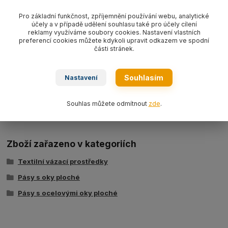
Kompletní specifikace
Pro základní funkčnost, zpříjemnění používání webu, analytické
Pás s ocelovými oky plochý textilní s nosností 8000 kg/ délka L
účely a v případě udělení souhlasu také pro účely cílení
dle výběru, šíře 240 mm,
barva modrá WLL8000 kg
, PES typ
reklamy využíváme soubory cookies. Nastavení vlastních
BBN8000,
dvouvrstvý dle EN 1492-1.
preferencí cookies můžete kdykoli upravit odkazem ve spodní
části stránek.
Souhlasím
Nastavení
Ke stažení
Souhlas můžete odmítnout
zde
.
Tabulka nosností - zvedací pásy typ BSB
Zboží zařazeno v kategoriích
Textilní vázací prostředky
Pásy s oky ploché
Pásy s ocelovými oky ploché