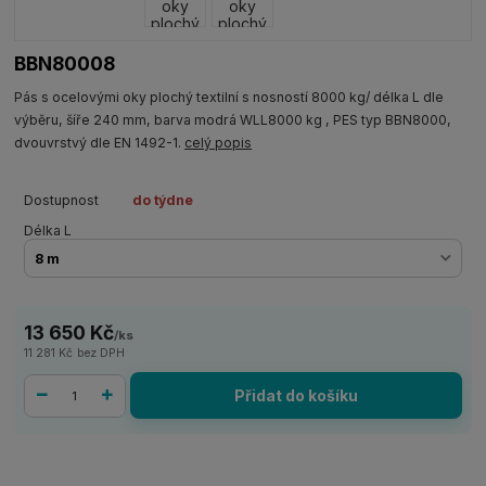
BBN80008
Pás s ocelovými oky plochý textilní s nosností 8000 kg/ délka L dle
výběru, šíře 240 mm, barva modrá WLL8000 kg , PES typ BBN8000,
dvouvrstvý dle EN 1492-1.
celý popis
Dostupnost
do týdne
Délka L
13 650 Kč
/
ks
11 281 Kč
bez DPH
Přidat do košíku