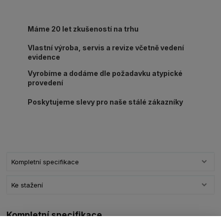
Máme 20 let zkušeností na trhu
Vlastní výroba, servis a revize včetně vedení
evidence
Vyrobíme a dodáme dle požadavku atypické
provedení
Poskytujeme slevy pro naše stálé zákazníky
Kompletní specifikace
Ke stažení
Kompletní specifikace