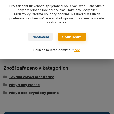
Pás s ocelovými oky plochý textilní s nosností 8000 kg/ délka L
Pro základní funkčnost, zpříjemnění používání webu, analytické
účely a v případě udělení souhlasu také pro účely cílení
dle výběru, šíře 240 mm,
barva modrá WLL8000 kg
, PES typ
reklamy využíváme soubory cookies. Nastavení vlastních
BBN8000,
dvouvrstvý dle EN 1492-1.
preferencí cookies můžete kdykoli upravit odkazem ve spodní
části stránek.
Souhlasím
Nastavení
Ke stažení
Tabulka nosností - zvedací pásy typ BSB
Souhlas můžete odmítnout
zde
.
Zboží zařazeno v kategoriích
Textilní vázací prostředky
Pásy s oky ploché
Pásy s ocelovými oky ploché