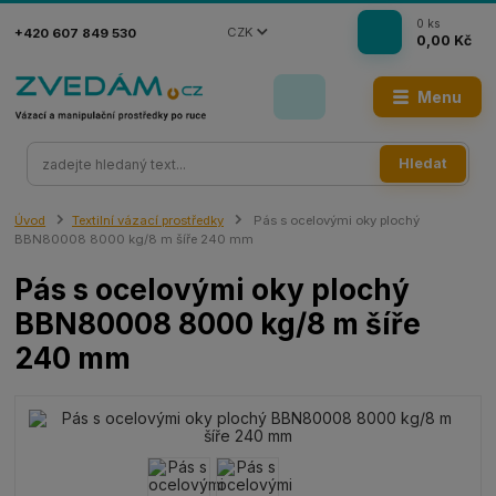
0
ks
CZK
+420 607 849 530
0,00 Kč
Menu
Hledat
Úvod
Textilní vázací prostředky
Pás s ocelovými oky plochý
BBN80008 8000 kg/8 m šíře 240 mm
Pás s ocelovými oky plochý
BBN80008 8000 kg/8 m šíře
240 mm