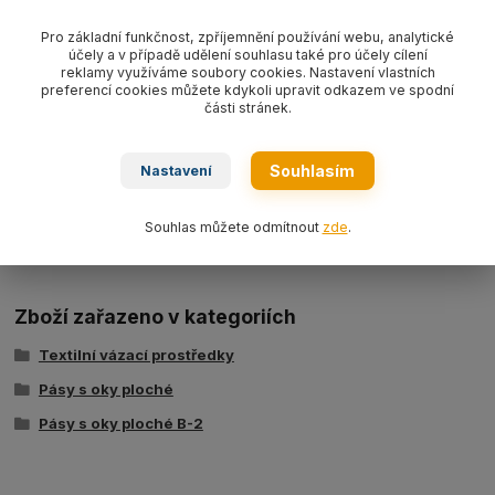
Zvedací pás s oky plochý textilní PES typ
B-2 10000
s nosností
10000kg/ délka L dle výběru, šíře 300mm,
barva oranžová
Pro základní funkčnost, zpříjemnění používání webu, analytické
WLL10 000kg
,
dvouvrstvý dle EN 1492-1.
účely a v případě udělení souhlasu také pro účely cílení
reklamy využíváme soubory cookies. Nastavení vlastních
preferencí cookies můžete kdykoli upravit odkazem ve spodní
části stránek.
Souhlasím
Nastavení
Ke stažení
Souhlas můžete odmítnout
zde
.
Tabulka nosností - zvedací pásy typ BSB
Zboží zařazeno v kategoriích
Textilní vázací prostředky
Pásy s oky ploché
Pásy s oky ploché B-2