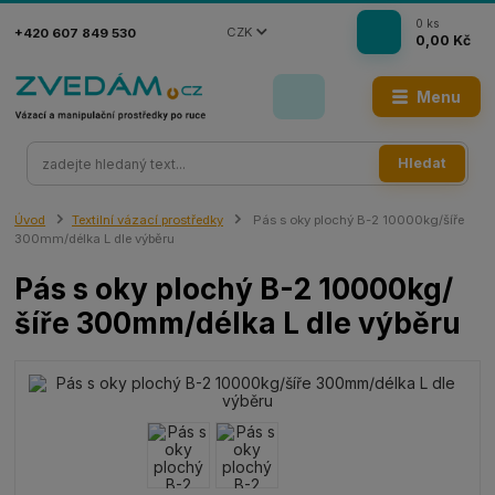
0
ks
CZK
+420 607 849 530
0,00 Kč
Menu
Hledat
Úvod
Textilní vázací prostředky
Pás s oky plochý B-2 10000kg/šíře
300mm/délka L dle výběru
Pás s oky plochý B-2 10000kg/
šíře 300mm/délka L dle výběru