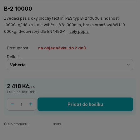
B-2 10000
Zvedací pás s oky plochý textilní PES typ B-2 10000 s nosností
10000kg/ délka L dle výběru, šíře 300mm, barva oranžová WLL10
000kg, dvouvrstvý dle EN 1492-1.
celý popis
Dostupnost
na objednávku do 2 dnů
Délka L
2 418 Kč
/
ks
1 998 Kč
bez DPH
Přidat do košíku
Číslo produktu:
0101