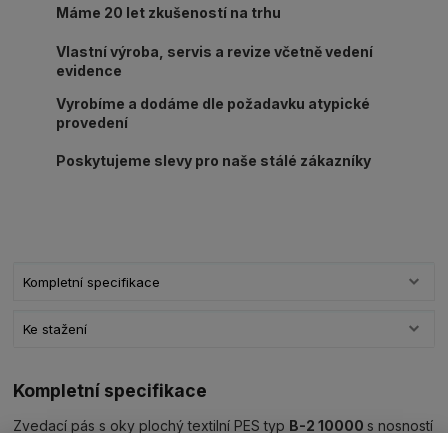
Máme 20 let zkušeností na trhu
Vlastní výroba, servis a revize včetně vedení
evidence
Vyrobíme a dodáme dle požadavku atypické
provedení
Poskytujeme slevy pro naše stálé zákazníky
Kompletní specifikace
Ke stažení
Kompletní specifikace
Zvedací pás s oky plochý textilní PES typ
B-2 10000
s nosností
10000kg/ délka L dle výběru, šíře 300mm,
barva oranžová