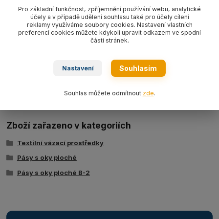
WLL10 000kg
,
dvouvrstvý dle EN 1492-1.
Pro základní funkčnost, zpříjemnění používání webu, analytické
účely a v případě udělení souhlasu také pro účely cílení
reklamy využíváme soubory cookies. Nastavení vlastních
preferencí cookies můžete kdykoli upravit odkazem ve spodní
části stránek.
Souhlasím
Nastavení
Ke stažení
Tabulka nosností - zvedací pásy typ BSB
Souhlas můžete odmítnout
zde
.
Zboží zařazeno v kategoriích
Textilní vázací prostředky
Pásy s oky ploché
Pásy s oky ploché B-2