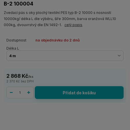
B-2 100004
Zvedací pás s oky plochý textilní PES typ B-2 10000 s nosností
10000kg/ délka L dle výběru, šíře 300mm, barva oranžová WLL10
000kg, dvouvrstvý dle EN 1492-1.
celý popis
Dostupnost
na objednávku do 2 dnů
Délka L
2 868 Kč
/
ks
2 370 Kč
bez DPH
Přidat do košíku