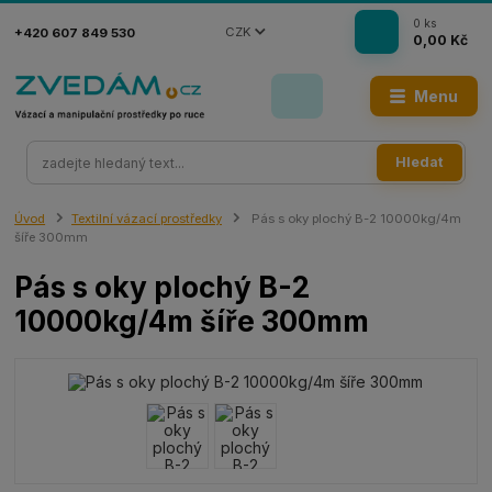
0
ks
CZK
+420 607 849 530
0,00 Kč
Menu
Hledat
Úvod
Textilní vázací prostředky
Pás s oky plochý B-2 10000kg/4m
šíře 300mm
Pás s oky plochý B-2
10000kg/4m šíře 300mm