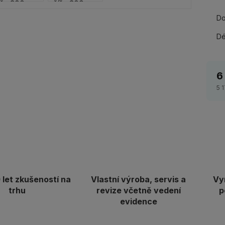
Do
Dé
6
5 
let zkušeností na
Vlastní výroba, servis a
Vy
trhu
revize včetně vedení
p
evidence