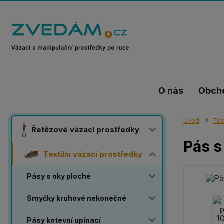
O nás
Obch
Úvod
Tex
Řetězové vázací prostředky
Pás s
Textilní vázací prostředky
Pásy s oky ploché
Smyčky kruhové nekonečné
Pásy kotevní upínací