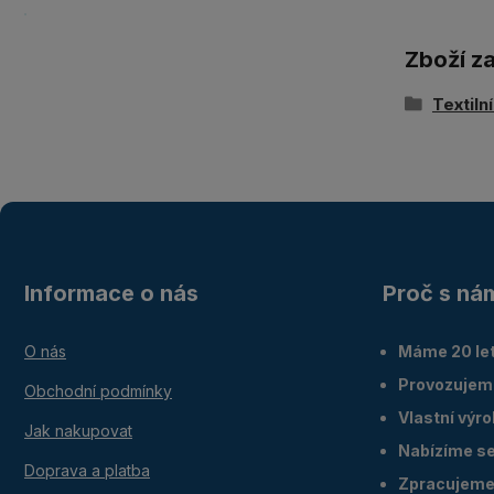
Zboží z
Textiln
Informace o nás
Proč s ná
O nás
Máme 20 let
Provozujem
Obchodní podmínky
Vlastní výr
Jak nakupovat
Nabízíme ser
Doprava a platba
Zpracujeme 