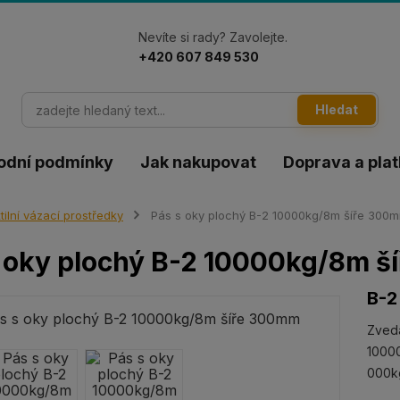
Nevíte si rady? Zavolejte.
+420 607 849 530
Hledat
odní podmínky
Jak nakupovat
Doprava a pla
tilní vázací prostředky
Pás s oky plochý B-2 10000kg/8m šíře 300
 oky plochý B-2 10000kg/8m 
B-2
Zveda
10000
000k