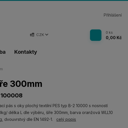
Přihlášení
0
ks
CZK
0,00 Kč
tba
Kontakty
mm
šíře 300mm
 100008
cí pás s oky plochý textilní PES typ B-2 10000 s nosností
kg/ délka L dle výběru, šíře 300mm, barva oranžová WLL10
g, dvouvrstvý dle EN 1492-1.
celý popis