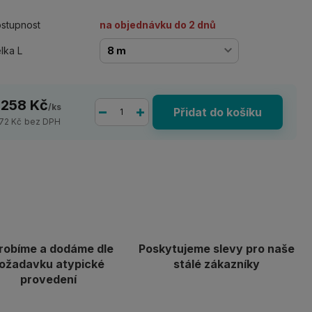
stupnost
na objednávku do 2 dnů
lka L
 258 Kč
/
ks
Přidat do košíku
172 Kč
bez DPH
robíme a dodáme dle
Poskytujeme slevy pro naše
ožadavku atypické
stálé zákazníky
provedení