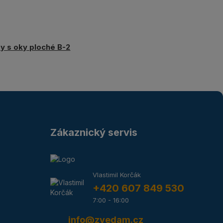
y s oky ploché B-2
Zákaznický servis
Vlastimil Korčák
+420 607 849 530
7:00 - 16:00
info@zvedam.cz