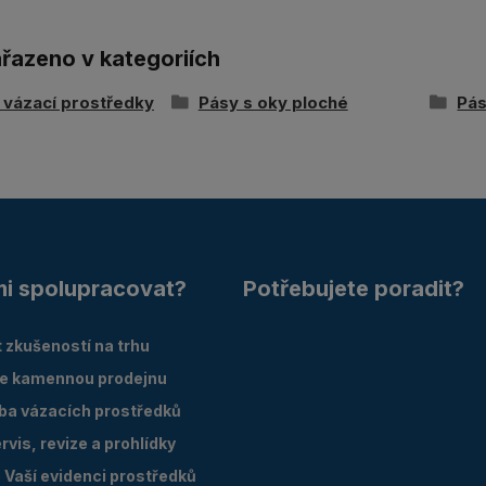
ařazeno v kategoriích
í vázací prostředky
Pásy s oky ploché
Pás
mi spolupracovat?
Potřebujete poradit?
 zkušeností na trhu
e kamennou prodejnu
oba vázacích prostředků
vis, revize a prohlídky
Vaší evidenci prostředků