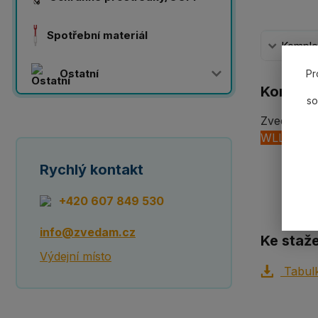
Spotřební materiál
Komplet
Ostatní
Pr
Komplet
so
Zvedací pá
WLL10 00
Rychlý kontakt
+420 607 849 530
info@zvedam.cz
Ke staže
Výdejní místo
Tabulk