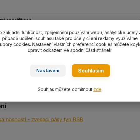
ní specifikace
o základní funkčnost, zpříjemnění používání webu, analytické účely 
případě udělení souhlasu také pro účely cílení reklamy využíváme
ní specifikace
ubory cookies. Nastavení vlastních preferencí cookies můžete kdyk
upravit odkazem ve spodní části stránek.
s s oky plochý textilní PES typ
B-2 10000
s nosností 1000
0kg
,
dvouvrstvý dle EN 1492-1.
Souhlasím
Nastavení
Souhlas můžete odmítnout
zde
.
ní
a nosností - zvedací pásy typ BSB