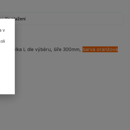
Ke stažení
a v
oli
0kg/ délka L dle výběru, šíře 300mm,
barva oranžová