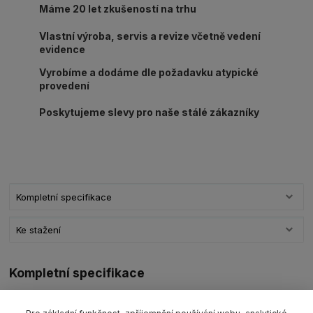
Máme 20 let zkušeností na trhu
Vlastní výroba, servis a revize včetně vedení
evidence
Vyrobíme a dodáme dle požadavku atypické
provedení
Poskytujeme slevy pro naše stálé zákazníky
Kompletní specifikace
Ke stažení
Kompletní specifikace
Zvedací pás s oky plochý textilní
PES typ
B-2 1000
s nosností
1000kg/ délka L dle výběru, šíře 30mm,
barva fialová