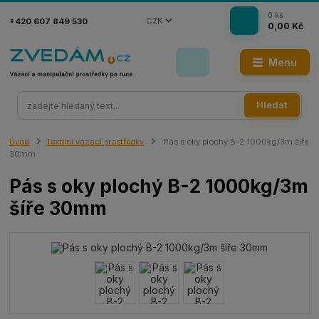
0
ks
CZK
+420 607 849 530
0,00 Kč
Menu
Hledat
Úvod
Textilní vázací prostředky
Pás s oky plochý B-2 1000kg/3m šíře
30mm
Pás s oky plochý B-2 1000kg/3m
šíře 30mm