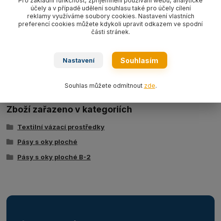
Pro základní funkčnost, zpříjemnění používání webu, analytické
účely a v případě udělení souhlasu také pro účely cílení
WLL1000kg
,
dvouvrstvý dle EN 1492-1.
reklamy využíváme soubory cookies. Nastavení vlastních
preferencí cookies můžete kdykoli upravit odkazem ve spodní
části stránek.
Ke stažení
Souhlasím
Nastavení
Tabulka nosností - zvedací pásy typ BSB
Souhlas můžete odmítnout
zde
.
Zboží zařazeno v kategoriích
Textilní vázací prostředky
Pásy s oky ploché
Pásy s oky ploché B-2