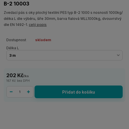
B-2 10003
Zvedací pás s oky plochý textilní PES typ B-2 1000 s nosností 1000kg/
délka L dle výběru, šíře 30mm, barva fialová WLL1000kg, dvouvrstvý
dle EN 1492-1.
celý popis
Dostupnost
skladem
Délka L
202 Kč
/
ks
167 Kč
bez DPH
Přidat do košíku