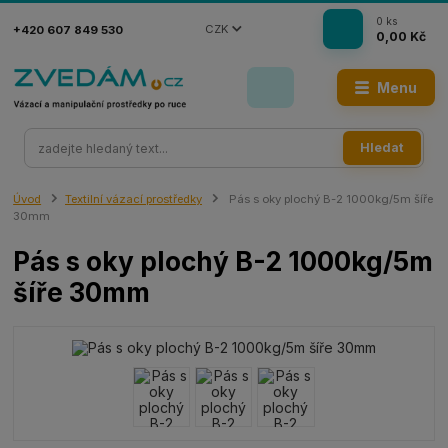
0
ks
CZK
+420 607 849 530
0,00 Kč
Menu
Hledat
Úvod
Textilní vázací prostředky
Pás s oky plochý B-2 1000kg/5m šíře
30mm
Pás s oky plochý B-2 1000kg/5m
šíře 30mm