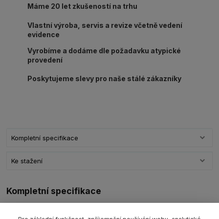
Máme 20 let zkušeností na trhu
Vlastní výroba, servis a revize včetně vedení
evidence
Vyrobíme a dodáme dle požadavku atypické
provedení
Poskytujeme slevy pro naše stálé zákazníky
Kompletní specifikace
Ke stažení
Kompletní specifikace
Zvedací pás s oky plochý textilní
PES typ
B-2 1000
s nosností
1000kg/ délka L dle výběru, šíře 30mm,
barva fialová