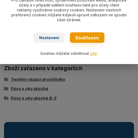
Pro základní funkčnost, zpříjemnění používání webu, analytické
účely a v případě udělení souhlasu také pro účely cílení
WLL1000kg
,
dvouvrstvý dle EN 1492-1.
reklamy využíváme soubory cookies. Nastavení vlastních
preferencí cookies můžete kdykoli upravit odkazem ve spodní
části stránek.
Ke stažení
Souhlasím
Nastavení
Tabulka nosností - zvedací pásy typ BSB
Souhlas můžete odmítnout
zde
.
Zboží zařazeno v kategoriích
Textilní vázací prostředky
Pásy s oky ploché
Pásy s oky ploché B-2