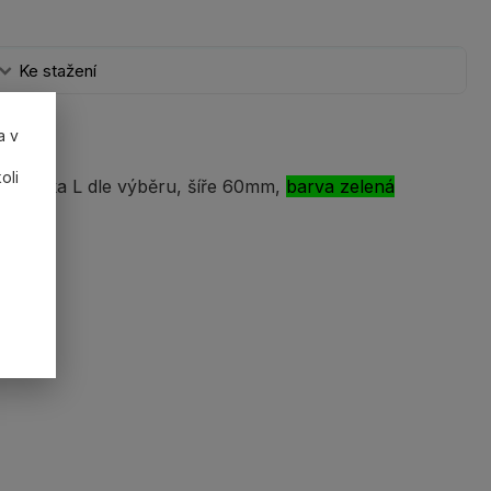
Ke stažení
a v
oli
g/ délka L dle výběru, šíře 60mm,
barva zelená