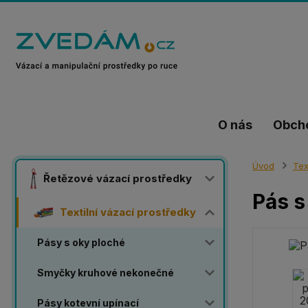
O nás
Obch
Úvod
Tex
Řetězové vázací prostředky
Pás s
Textilní vázací prostředky
Pásy s oky ploché
Smyčky kruhové nekonečné
Pásy kotevní upínací