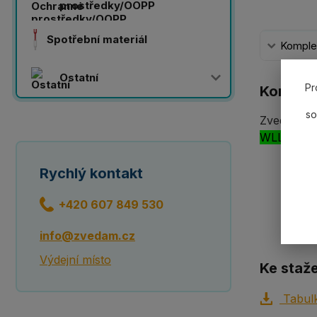
prostředky/OOPP
Spotřební materiál
Komplet
Ostatní
Pr
Komplet
so
Zvedací pá
WLL2000k
Rychlý kontakt
+420 607 849 530
info@zvedam.cz
Výdejní místo
Ke staže
Tabulk