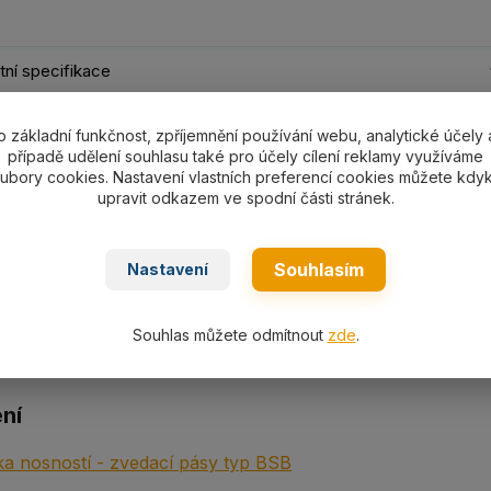
ní specifikace
o základní funkčnost, zpříjemnění používání webu, analytické účely 
ní specifikace
případě udělení souhlasu také pro účely cílení reklamy využíváme
ubory cookies. Nastavení vlastních preferencí cookies můžete kdyk
s s oky plochý textilní PES typ
B-2 2000
s nosností 2000k
upravit odkazem ve spodní části stránek.
g
,
dvouvrstvý dle EN 1492-1.
Souhlasím
Nastavení
Souhlas můžete odmítnout
zde
.
ní
a nosností - zvedací pásy typ BSB