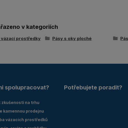
ařazeno v kategoriích
í vázací prostředky
Pásy s oky ploché
Pás
mi spolupracovat?
Potřebujete poradit?
 zkušeností na trhu
e kamennou prodejnu
oba vázacích prostředků