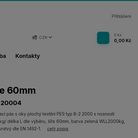
Přihlášení
0
ks
CZK
0,00 Kč
tba
Kontakty
íře 60mm
 20004
cí pás s oky plochý textilní PES typ B-2 2000 s nosností
g/ délka L dle výběru, šíře 60mm, barva zelená WLL2000kg,
vrstvý dle EN 1492-1.
celý popis