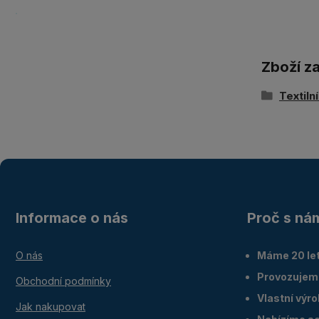
Zboží z
Textiln
Informace o nás
Proč s ná
O nás
Máme 20 let
Provozujem
Obchodní podmínky
Vlastní výr
Jak nakupovat