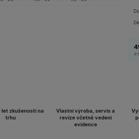
Do
Dé
4
41
let zkušeností na
Vlastní výroba, servis a
Vy
trhu
revize včetně vedení
p
evidence