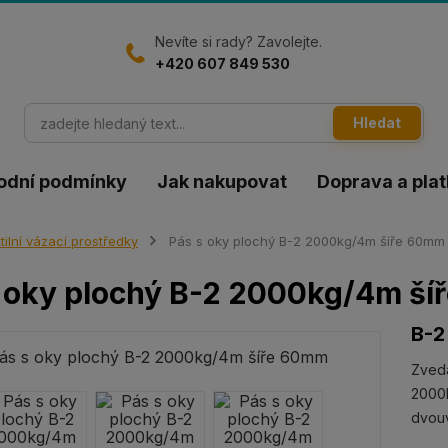
Nevíte si rady? Zavolejte.
+420 607 849 530
Hledat
odní podmínky
Jak nakupovat
Doprava a pla
tilní vázací prostředky
Pás s oky plochý B-2 2000kg/4m šíře 60mm
 oky plochý B-2 2000kg/4m š
B-2
Zveda
2000k
dvou