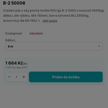
B-2 50006
Zvedací pás s oky plochý textilní PES typ B-2 5000 s nosností 5000kg/
délka L dle výběru, šíře 150mm, barva červená WLL5000kg,
dvouvrstvý dle EN 1492-1.
celý popis
Dostupnost
skladem
Délka L
1 664 Kč
/
ks
1 375 Kč
bez DPH
Přidat do košíku