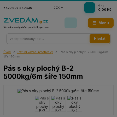
0
ks
CZK
+420 607 849 530
0,00 Kč
Menu
Hledat
Úvod
Textilní vázací prostředky
Pás s oky plochý B-2 5000kg/6m
šíře 150mm
Pás s oky plochý B-2
5000kg/6m šíře 150mm