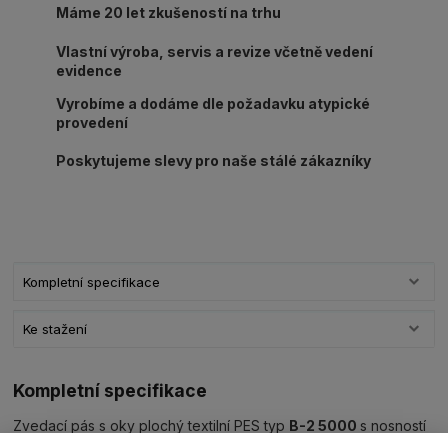
Máme 20 let zkušeností na trhu
Vlastní výroba, servis a revize včetně vedení
evidence
Vyrobíme a dodáme dle požadavku atypické
provedení
Poskytujeme slevy pro naše stálé zákazníky
Kompletní specifikace
Ke stažení
Kompletní specifikace
Zvedací pás s oky plochý textilní PES typ
B-2 5000
s nosností
5000kg/ délka L dle výběru, šíře 150mm,
barva červená