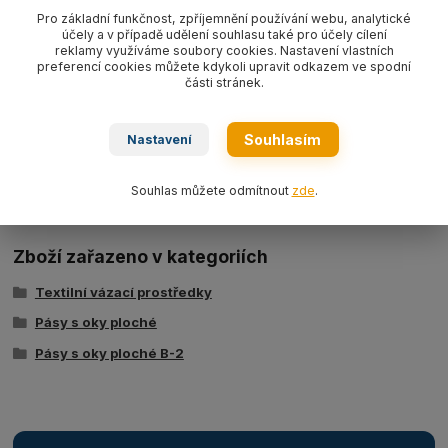
WLL5000kg
,
dvouvrstvý dle EN 1492-1.
Pro základní funkčnost, zpříjemnění používání webu, analytické
účely a v případě udělení souhlasu také pro účely cílení
reklamy využíváme soubory cookies. Nastavení vlastních
preferencí cookies můžete kdykoli upravit odkazem ve spodní
části stránek.
Souhlasím
Nastavení
Ke stažení
Tabulka nosností - zvedací pásy typ BSB
Souhlas můžete odmítnout
zde
.
Zboží zařazeno v kategoriích
Textilní vázací prostředky
Pásy s oky ploché
Pásy s oky ploché B-2