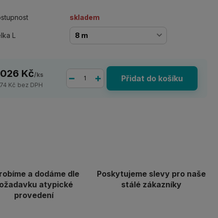
stupnost
skladem
lka L
 026 Kč
/
ks
Přidat do košíku
674 Kč
bez DPH
robíme a dodáme dle
Poskytujeme slevy pro naše
ožadavku atypické
stálé zákazníky
provedení