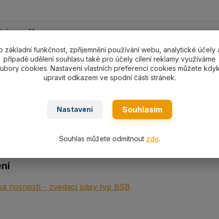
ní specifikace
o základní funkčnost, zpříjemnění používání webu, analytické účely 
případě udělení souhlasu také pro účely cílení reklamy využíváme
ní specifikace
ubory cookies. Nastavení vlastních preferencí cookies můžete kdyk
upravit odkazem ve spodní části stránek.
s s oky plochý textilní PES typ
B-2 5000
s nosností 5000k
g
,
dvouvrstvý dle EN 1492-1.
Souhlasím
Nastavení
Souhlas můžete odmítnout
zde
.
ní
a nosností - zvedací pásy typ BSB