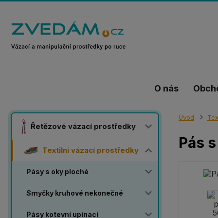
O nás
Obch
Úvod
Tex
Řetězové vázací prostředky
Pás s
Textilní vázací prostředky
Pásy s oky ploché
Smyčky kruhové nekonečné
Pásy kotevní upínací