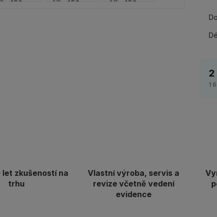
Do
Dé
2
1 
let zkušeností na
Vlastní výroba, servis a
Vy
trhu
revize včetně vedení
p
evidence