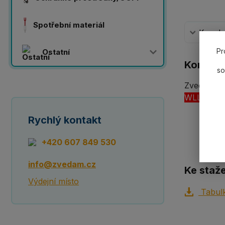
Spotřební materiál
Komplet
Pr
Ostatní
Komplet
so
Zvedací pá
WLL5000k
Rychlý kontakt
+420 607 849 530
info@zvedam.cz
Ke staže
Výdejní místo
Tabulk