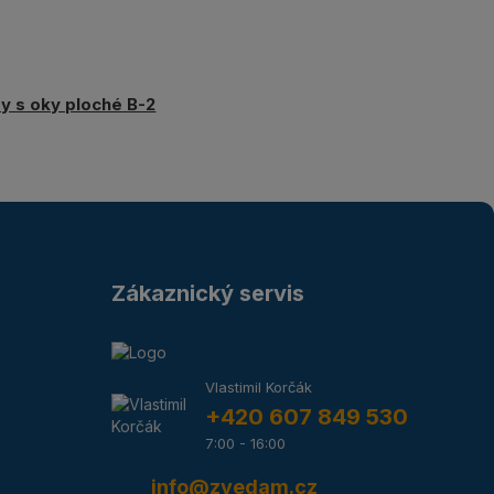
y s oky ploché B-2
Zákaznický servis
Vlastimil Korčák
+420 607 849 530
7:00 - 16:00
info@zvedam.cz