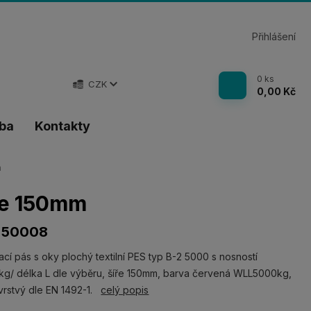
Přihlášení
0
ks
CZK
0,00 Kč
tba
Kontakty
m
ře 150mm
 50008
cí pás s oky plochý textilní PES typ B-2 5000 s nosností
g/ délka L dle výběru, šíře 150mm, barva červená WLL5000kg,
rstvý dle EN 1492-1.
celý popis