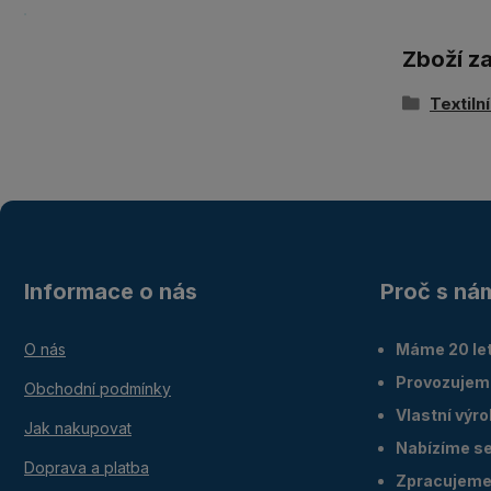
Zboží z
Textiln
Informace o nás
Proč s ná
O nás
Máme 20 let
Provozujem
Obchodní podmínky
Vlastní výr
Jak nakupovat
Nabízíme ser
Doprava a platba
Zpracujeme 