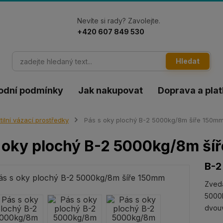
Nevíte si rady? Zavolejte.
+420 607 849 530
Hledat
odní podmínky
Jak nakupovat
Doprava a pla
tilní vázací prostředky
Pás s oky plochý B-2 5000kg/8m šíře 150m
 oky plochý B-2 5000kg/8m ší
B-2
Zveda
5000k
dvouv