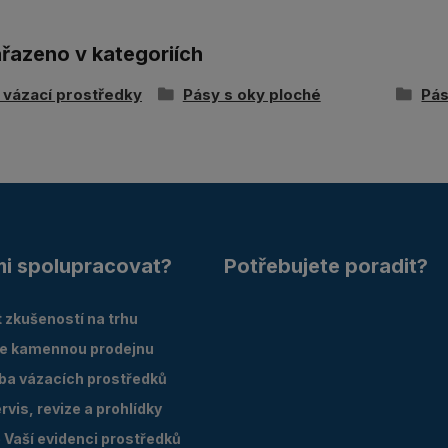
ařazeno v kategoriích
í vázací prostředky
Pásy s oky ploché
Pás
mi spolupracovat?
Potřebujete poradit?
 zkušeností na trhu
e kamennou prodejnu
oba vázacích prostředků
vis, revize a prohlídky
Vaší evidenci prostředků