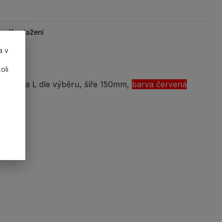
Ke stažení
a v
oli
g/ délka L dle výběru, šíře 150mm,
barva červená