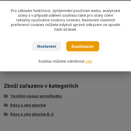
Zvedací pás s oky plochý textilní PES typ
B-2 6000
s nosností
6000kg/ délka L dle výběru, šíře 180mm,
barva hnědá
Pro základní funkčnost, zpříjemnění používání webu, analytické
účely a v případě udělení souhlasu také pro účely cílení
WLL6000kg
,
dvouvrstvý dle EN 1492-1.
reklamy využíváme soubory cookies. Nastavení vlastních
preferencí cookies můžete kdykoli upravit odkazem ve spodní
části stránek.
Souhlasím
Nastavení
Ke stažení
Souhlas můžete odmítnout
zde
.
Tabulka nosností - zvedací pásy typ BSB
Zboží zařazeno v kategoriích
Textilní vázací prostředky
Pásy s oky ploché
Pásy s oky ploché B-2