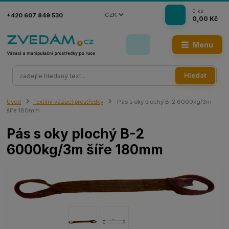
0
ks
CZK
+420 607 849 530
0,00 Kč
Menu
Hledat
Úvod
Textilní vázací prostředky
Pás s oky plochý B-2 6000kg/3m
šíře 180mm
Pás s oky plochý B-2
6000kg/3m šíře 180mm