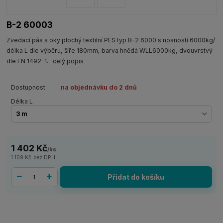
B-2 60003
Zvedací pás s oky plochý textilní PES typ B-2 6000 s nosností 6000kg/
délka L dle výběru, šíře 180mm, barva hnědá WLL6000kg, dvouvrstvý
dle EN 1492-1.
celý popis
Dostupnost
na objednávku do 2 dnů
Délka L
1 402 Kč
/
ks
1 159 Kč
bez DPH
Přidat do košíku