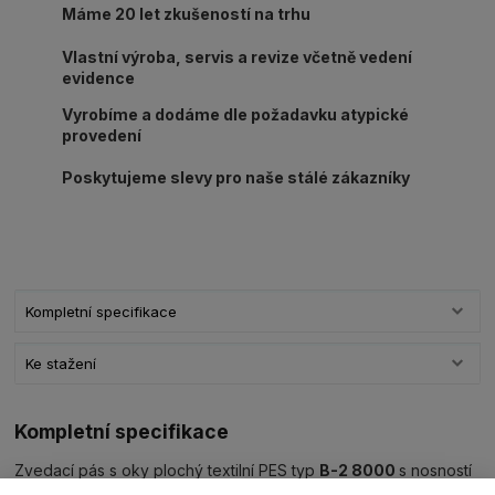
Máme 20 let zkušeností na trhu
Vlastní výroba, servis a revize včetně vedení
evidence
Vyrobíme a dodáme dle požadavku atypické
provedení
Poskytujeme slevy pro naše stálé zákazníky
Kompletní specifikace
Ke stažení
Kompletní specifikace
Zvedací pás s oky plochý textilní PES typ
B-2 8000
s nosností
8000kg/ délka L dle výběru, šíře 240mm,
barva modrá