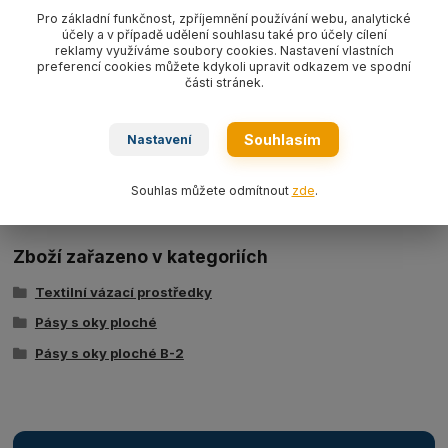
WLL8000kg
,
dvouvrstvý dle EN 1492-1.
Pro základní funkčnost, zpříjemnění používání webu, analytické
účely a v případě udělení souhlasu také pro účely cílení
reklamy využíváme soubory cookies. Nastavení vlastních
preferencí cookies můžete kdykoli upravit odkazem ve spodní
části stránek.
Souhlasím
Nastavení
Ke stažení
Tabulka nosností - zvedací pásy typ BSB
Souhlas můžete odmítnout
zde
.
Zboží zařazeno v kategoriích
Textilní vázací prostředky
Pásy s oky ploché
Pásy s oky ploché B-2