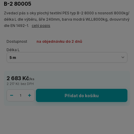
B-2 80005
Zvedací pás s oky plochý textilní PES typ B-2 8000 s nosností 8000kg/
délka L dle výběru, šíře 240mm, barva modrá WLL8000kg, dvouvrstvý
dle EN 1492-1.
celý popis
Dostupnost
na objednávku do 2 dnů
Délka L
2 683 Kč
/
ks
2 217 Kč
bez DPH
Přidat do košíku