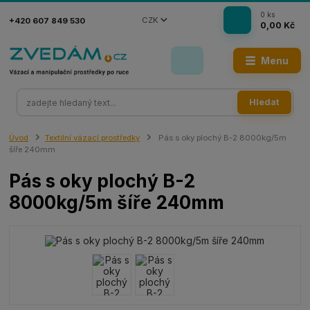
0
ks
CZK
+420 607 849 530
0,00 Kč
Menu
Hledat
Úvod
Textilní vázací prostředky
Pás s oky plochý B-2 8000kg/5m
šíře 240mm
Pás s oky plochý B-2
8000kg/5m šíře 240mm