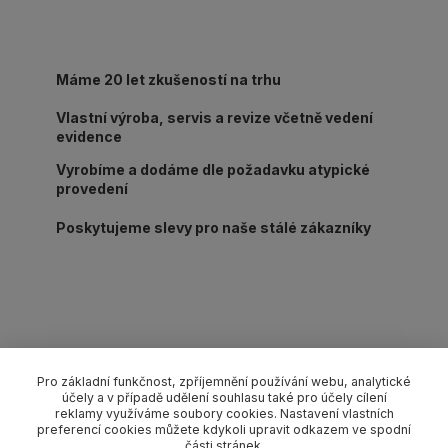
Máme 20 let zkušeností na trhu
Vlastní výroba, servis a revize včetně vedení
evidence
Vyrobíme a dodáme dle požadavku atypické
provedení
Poskytujeme slevy pro naše stálé zákazníky
Kompletní specifikace
Pro základní funkčnost, zpříjemnění používání webu, analytické
2-dílný kotevní upínací pás s ráčnou a standard háky typ TP2-
účely a v případě udělení souhlasu také pro účely cílení
reklamy využíváme soubory cookies. Nastavení vlastních
75 (LC) 10000 daN/5000 daN šíře 75 mm (délka pevného
preferencí cookies můžete kdykoli upravit odkazem ve spodní
konce s ráčnou 0,5 m/volný konec do celkové délky L dle
části stránek.