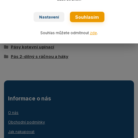
výběru) dle EN 12195-2.
Souhlasím
Nastavení
Zboží zařazeno v kategoriích
Souhlas můžete odmítnout
zde
.
Textilní vázací prostředky
Pásy kotevní upínací
Pás 2-dílný s ráčnou a háky
Informace o nás
O nás
Obchodní podmínky
Jak nakupovat