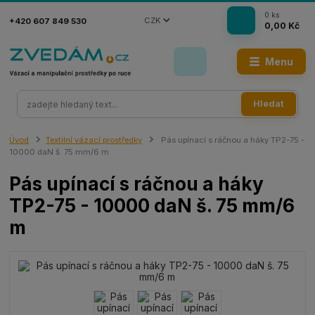
0
ks
CZK
+420 607 849 530
0,00 Kč
Menu
Hledat
Úvod
Textilní vázací prostředky
Pás upínací s ráčnou a háky TP2-75 -
10000 daN š. 75 mm/6 m
Pás upínací s ráčnou a háky
TP2-75 - 10000 daN š. 75 mm/6
m