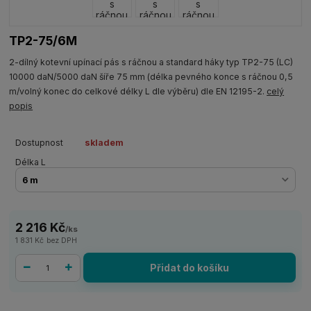
TP2-75/6M
2-dílný kotevní upínací pás s ráčnou a standard háky typ TP2-75 (LC)
10000 daN/5000 daN šíře 75 mm (délka pevného konce s ráčnou 0,5
m/volný konec do celkové délky L dle výběru) dle EN 12195-2.
celý
popis
Dostupnost
skladem
Délka L
2 216 Kč
/
ks
1 831 Kč
bez DPH
Přidat do košíku