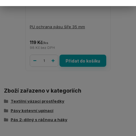
PU ochrana pásu šíře 35 mm
119 Kč
/
ks
98 Kč
bez DPH
Přidat do košíku
Zboží zařazeno v kategoriích
Textilní vázací prostředky
Pásy kotevní upínací
Pás 2-dílný s ráčnou a háky