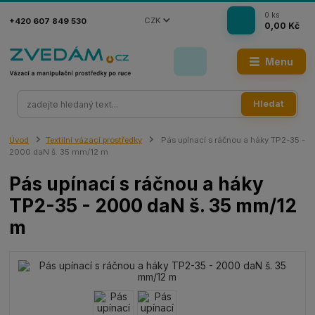
0
ks
CZK
+420 607 849 530
0,00 Kč
Menu
Hledat
Úvod
Textilní vázací prostředky
Pás upínací s ráčnou a háky TP2-35 -
2000 daN š. 35 mm/12 m
Pás upínací s ráčnou a háky
TP2-35 - 2000 daN š. 35 mm/12
m