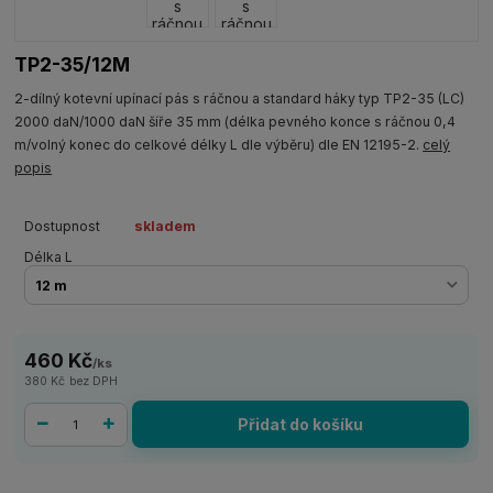
TP2-35/12M
2-dílný kotevní upínací pás s ráčnou a standard háky typ TP2-35 (LC)
2000 daN/1000 daN šíře 35 mm (délka pevného konce s ráčnou 0,4
m/volný konec do celkové délky L dle výběru) dle EN 12195-2.
celý
popis
Dostupnost
skladem
Délka L
460 Kč
/
ks
380 Kč
bez DPH
Přidat do košíku