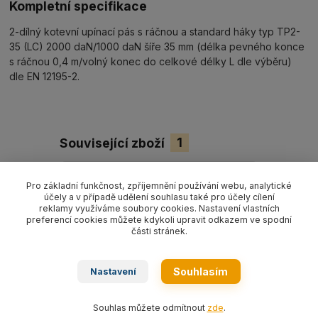
Kompletní specifikace
2-dílný kotevní upínací pás s ráčnou a standard háky typ TP2-
35 (LC) 2000 daN/1000 daN šíře 35 mm (délka pevného konce
s ráčnou 0,4 m/volný konec do celkové délky L dle výběru)
dle EN 12195-2.
Související zboží
1
Pro základní funkčnost, zpříjemnění používání webu, analytické
účely a v případě udělení souhlasu také pro účely cílení
reklamy využíváme soubory cookies. Nastavení vlastních
preferencí cookies můžete kdykoli upravit odkazem ve spodní
části stránek.
Souhlasím
Nastavení
Souhlas můžete odmítnout
zde
.