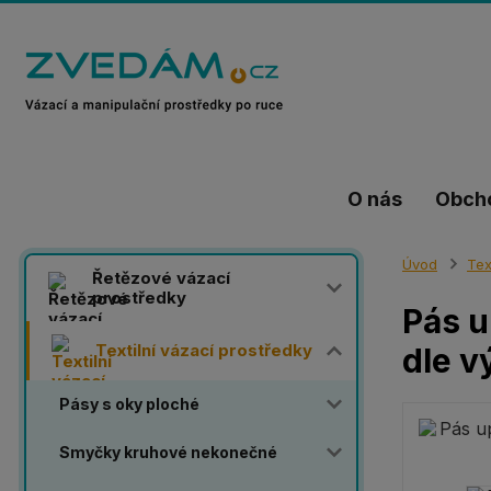
O nás
Obch
Úvod
Tex
Řetězové vázací
prostředky
Pás u
Textilní vázací prostředky
dle v
Pásy s oky ploché
Smyčky kruhové nekonečné