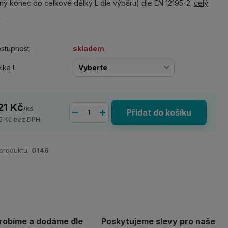
ný konec do celkové délky L dle výběru) dle EN 12195-2.
celý
s
stupnost
skladem
lka L
21 Kč
/
ks
Přidat do košíku
5 Kč
bez DPH
 produktu:
0146
robíme a dodáme dle
Poskytujeme slevy pro naše