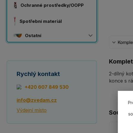
Ochranné prostředky/OOPP
Spotřební materiál
Ostatní
Komplet
Komplet
Rychlý kontakt
2-dílný ko
konce s rá
+420 607 849 530
info@zvedam.cz
Pr
Výdejní místo
Souvisej
so