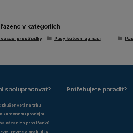
ařazeno v kategoriích
í vázací prostředky
Pásy kotevní upínací
Pás
mi spolupracovat?
Potřebujete poradit?
 zkušeností na trhu
e kamennou prodejnu
oba vázacích prostředků
vis, revize a prohlídky