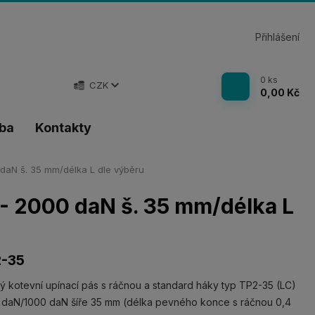
Přihlášení
0
ks
CZK
0,00 Kč
tba
Kontakty
daN š. 35 mm/délka L dle výběru
 - 2000 daN š. 35 mm/délka L
-35
ný kotevní upínací pás s ráčnou a standard háky typ TP2-35 (LC)
daN/1000 daN šíře 35 mm (délka pevného konce s ráčnou 0,4