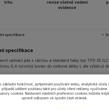
trhu
revize včetně vedení
p
evidence
ní specifikace
So
ní specifikace
tevní upínací pás s ráčnou a standard háky typ TP2-35 (
čnou 0,4 m/volný konec do celkové délky L dle výběru) dl
o základní funkčnost, zpříjemnění používání webu, analytické účely 
případě udělení souhlasu také pro účely cílení reklamy využíváme
ící zboží
1
ubory cookies. Nastavení vlastních preferencí cookies můžete kdyk
upravit odkazem ve spodní části stránek.