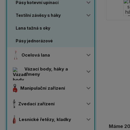
Pásy kotevní upínací
Textilní závěsy s háky
Lana tažná s oky
Pásy jednorázové
Ocelová lana
Vázací body, háky a
třmeny
Manipulační zařízení
Zvedací zařízení
Lesnické řetězy, kladky
Máme 20 