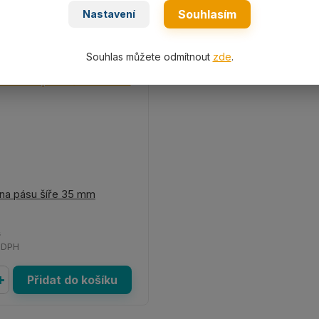
Souhlasím
Nastavení
Souhlas můžete odmítnout
zde
.
na pásu šíře 35 mm
s
 DPH
Přidat do košíku