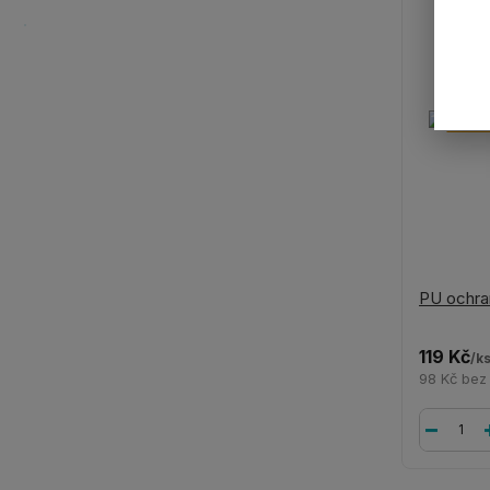
PU ochra
119 Kč
/
k
98 Kč
bez