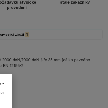
ožadavku atypické
stálé zákazníky
provedení
uvisející zboží
1
LC) 2000 daN/1000 daN šíře 35 mm (délka pevného
e EN 12195-2.
a v
oli