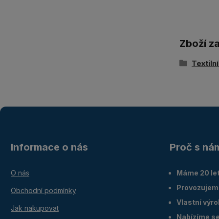
Zboží z
Textiln
Informace o nás
Proč s ná
O nás
Máme 20 let
Provozujem
Obchodní podmínky
Vlastní výr
Jak nakupovat
Nabízíme ser