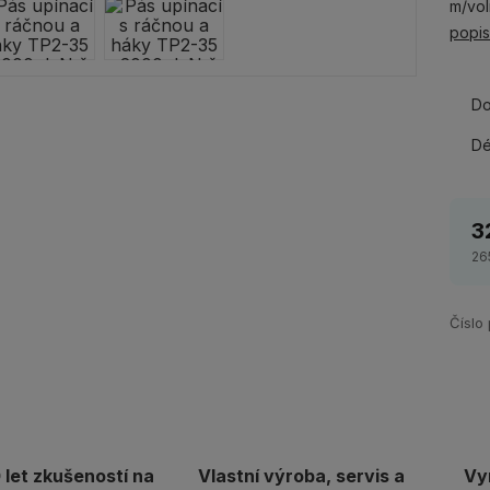
m/vol
popi
Do
Dé
3
26
Číslo
let zkušeností na
Vlastní výroba, servis a
Vy