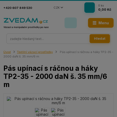
0
ks
CZK
+420 607 849 530
0,00 Kč
Menu
Hledat
Úvod
Textilní vázací prostředky
Pás upínací s ráčnou a háky TP2-35 -
2000 daN š. 35 mm/6 m
Pás upínací s ráčnou a háky
TP2-35 - 2000 daN š. 35 mm/6
m