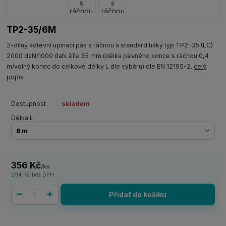
TP2-35/6M
2-dílný kotevní upínací pás s ráčnou a standard háky typ TP2-35 (LC)
2000 daN/1000 daN šíře 35 mm (délka pevného konce s ráčnou 0,4
m/volný konec do celkové délky L dle výběru) dle EN 12195-2.
celý
popis
Dostupnost
skladem
Délka L
356 Kč
/
ks
294 Kč
bez DPH
Přidat do košíku