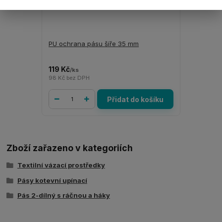
PU ochrana pásu šíře 35 mm
119 Kč
/
ks
98 Kč
bez DPH
Přidat do košíku
Zboží zařazeno v kategoriích
Textilní vázací prostředky
Pásy kotevní upínací
Pás 2-dílný s ráčnou a háky