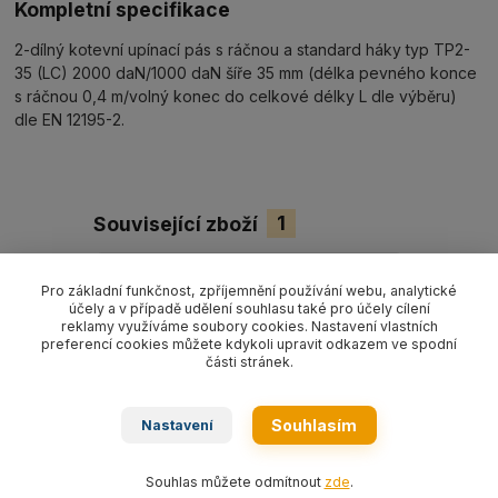
Kompletní specifikace
2-dílný kotevní upínací pás s ráčnou a standard háky typ TP2-
35 (LC) 2000 daN/1000 daN šíře 35 mm (délka pevného konce
s ráčnou 0,4 m/volný konec do celkové délky L dle výběru)
dle EN 12195-2.
Související zboží
1
Pro základní funkčnost, zpříjemnění používání webu, analytické
účely a v případě udělení souhlasu také pro účely cílení
reklamy využíváme soubory cookies. Nastavení vlastních
preferencí cookies můžete kdykoli upravit odkazem ve spodní
části stránek.
Souhlasím
Nastavení
Souhlas můžete odmítnout
zde
.