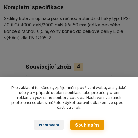
Kompletní specifikace
2-dílný kotevní upínací pás s ráčnou a standard háky typ TP2-
40 (LC) 4000 daN/2000 daN šíře 50 mm (délka pevného
konce s ráčnou 0,5 m/volný konec do celkové délky L dle
výběru) dle EN 12195-2.
Související zboží
4
Pro základní funkčnost, zpříjemnění používání webu, analytické
účely a v případě udělení souhlasu také pro účely cílení
reklamy využíváme soubory cookies. Nastavení vlastních
preferencí cookies můžete kdykoli upravit odkazem ve spodní
části stránek.
Souhlasím
Nastavení