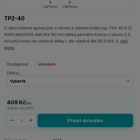
TP2-40
2-dílný kotevní upínací pás s ráčnou a standard háky typ TP2-40 (LC)
4000 daN/2000 daN šíře 50 mm (délka pevného konce s ráčnou 0,5
m/volný konec do celkové délky L dle výběru) dle EN 12195-2.
celý
popis
Dostupnost
skladem
Délka L
409 Kč
/
ks
338 Kč
bez DPH
Přidat do košíku