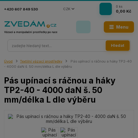
0
ks
CZK
+420 607 849 530
0,00 Kč
Menu
Hledat
Úvod
Textilní vázací prostředky
Pás upínací s ráčnou a háky TP2-40
- 4000 daN š. 50 mm/délka L dle výběru
Pás upínací s ráčnou a háky
TP2-40 - 4000 daN š. 50
mm/délka L dle výběru