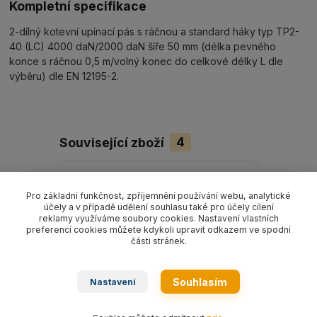
Kompletní specifikace
2-dílný kotevní upínací pás s ráčnou a standard háky typ TP2-
40 (LC) 4000 daN/2000 daN šíře 50 mm (délka pevného
konce s ráčnou 0,5 m/volný konec do celkové délky L dle
výběru) dle EN 12195-2.
Související zboží
4
Pro základní funkčnost, zpříjemnění používání webu, analytické
účely a v případě udělení souhlasu také pro účely cílení
reklamy využíváme soubory cookies. Nastavení vlastních
preferencí cookies můžete kdykoli upravit odkazem ve spodní
části stránek.
Souhlasím
Nastavení