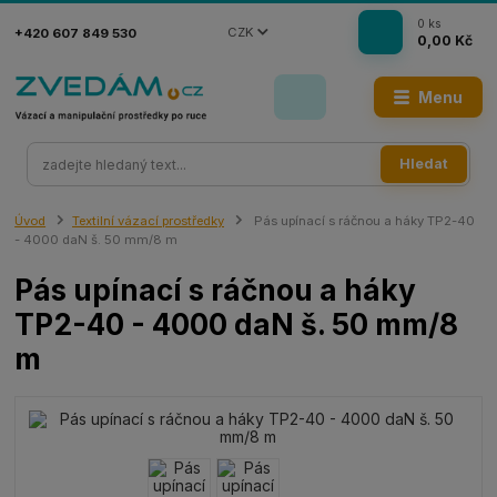
0
ks
CZK
+420 607 849 530
0,00 Kč
Menu
Hledat
Úvod
Textilní vázací prostředky
Pás upínací s ráčnou a háky TP2-40
- 4000 daN š. 50 mm/8 m
Pás upínací s ráčnou a háky
TP2-40 - 4000 daN š. 50 mm/8
m