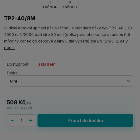
TP2-40/8M
2-dílný kotevní upínací pás s ráčnou a standard háky typ TP2-40 (LC)
4000 daN/2000 daN šíře 50 mm (délka pevného konce s ráčnou 0,5
m/volný konec do celkové délky L dle výběru) dle EN 12195-2.
celý
popis
Dostupnost
skladem
Délka L
508 Kč
/
ks
420 Kč
bez DPH
Přidat do košíku