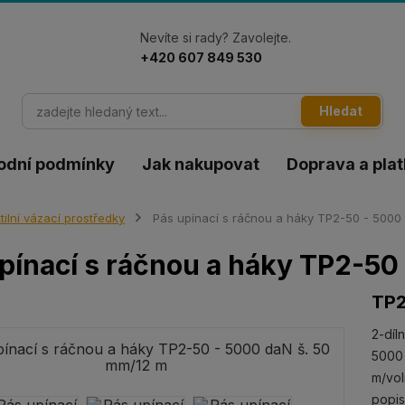
Nevíte si rady? Zavolejte.
+420 607 849 530
Hledat
odní podmínky
Jak nakupovat
Doprava a pla
tilní vázací prostředky
Pás upínací s ráčnou a háky TP2-50 - 5000
pínací s ráčnou a háky TP2-50
TP2
2-díl
5000 
m/vol
popi