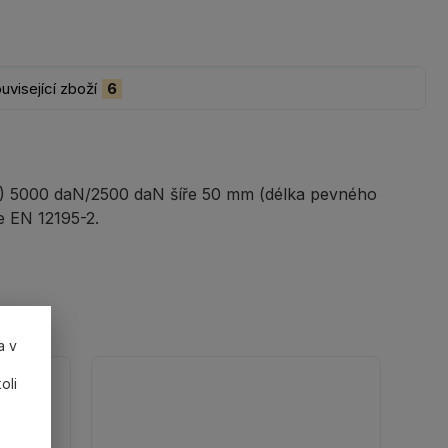
uvisející zboží
6
LC) 5000 daN/2500 daN šíře 50 mm (délka pevného
e EN 12195-2.
a v
oli