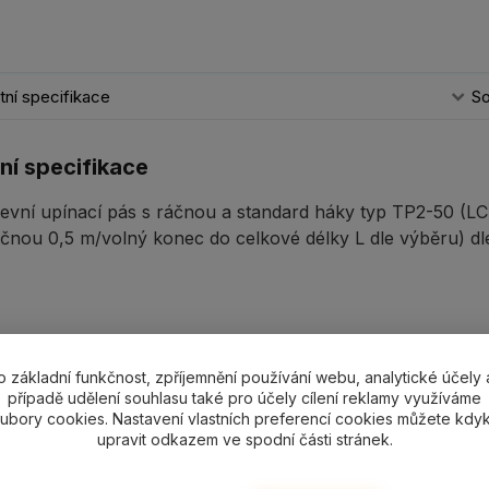
ní specifikace
So
ní specifikace
tevní upínací pás s ráčnou a standard háky typ TP2-50 (
čnou 0,5 m/volný konec do celkové délky L dle výběru) dl
ící zboží
6
o základní funkčnost, zpříjemnění používání webu, analytické účely 
případě udělení souhlasu také pro účely cílení reklamy využíváme
ubory cookies. Nastavení vlastních preferencí cookies můžete kdyk
upravit odkazem ve spodní části stránek.