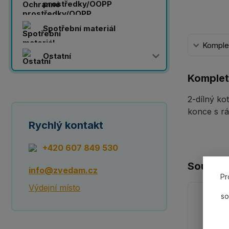
prostředky/OOPP
Spotřební materiál
Komplet
Ostatní
Komplet
2-dílný ko
konce s rá
Rychlý kontakt
+420 607 849 530
Souvisej
info@zvedam.cz
Pr
Výdejní místo
so