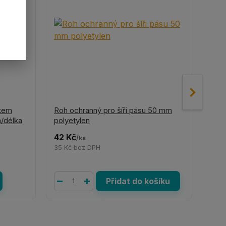
ákem
Roh ochranný pro šíři pásu 50 mm
Roh 
/délka
polyetylen
šíři
42 Kč
110
/
ks
35 Kč
bez DPH
91 K
Přidat do košíku