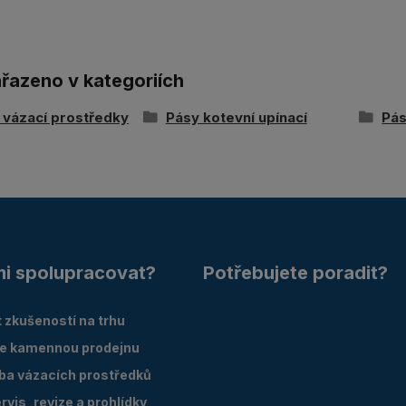
ařazeno v kategoriích
í vázací prostředky
Pásy kotevní upínací
Pás
mi spolupracovat?
Potřebujete poradit?
 zkušeností na trhu
e kamennou prodejnu
oba vázacích prostředků
vis, revize a prohlídky