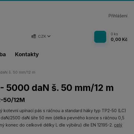
Přihlášení
0
ks
CZK
0,00 Kč
tba
Kontakty
 daN š. 50 mm/12 m
 - 5000 daN š. 50 mm/12 m
-50/12M
ný kotevní upínací pás s ráčnou a standard háky typ TP2-50 (LC)
daN/2500 daN šíře 50 mm (délka pevného konce s ráčnou 0,5
ný konec do celkové délky L dle výběru) dle EN 12195-2.
celý
s