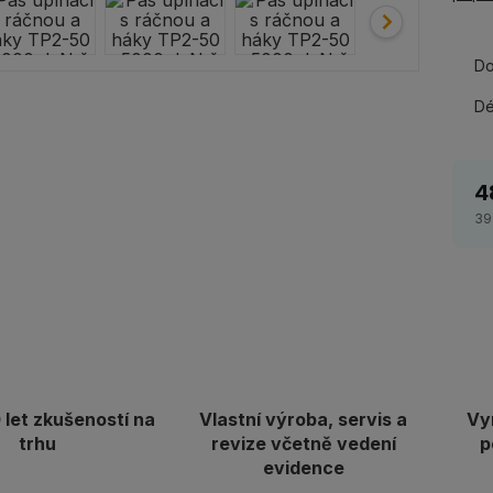
Do
Dé
4
39
let zkušeností na
Vlastní výroba, servis a
Vy
trhu
revize včetně vedení
p
evidence