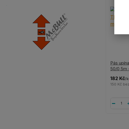
Pás upín
50/0,5m 
182 Kč
/
k
150 Kč
be