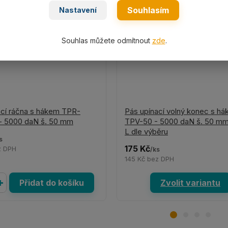
Souhlasím
Nastavení
Souhlas můžete odmítnout
zde
.
ací ráčna s hákem TPR-
Pás upínací volný konec s h
- 5000 daN š. 50 mm
TPV-50 - 5000 daN š. 50 mm
L dle výběru
s
175 Kč
z DPH
/
ks
145 Kč
bez DPH
Přidat do košíku
Zvolit variantu