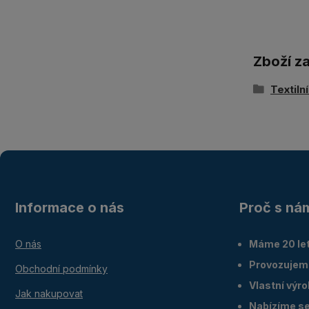
Zboží z
Textiln
Informace o nás
Proč s ná
O nás
Máme 20 let
Provozujem
Obchodní podmínky
Vlastní výr
Jak nakupovat
Nabízíme ser