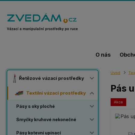
O nás
Obch
Úvod
Tex
Řetězové vázací prostředky
Pás u
Textilní vázací prostředky
Akce
Pásy s oky ploché
Smyčky kruhové nekonečné
Pásy kotevní upínací