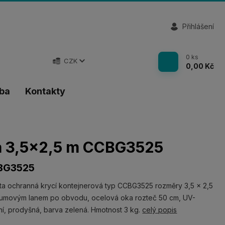
Přihlášení
0
ks
CZK
0,00 Kč
tba
Kontakty
vá 3,5x2,5 m CCBG3525
BG3525
ta ochranná krycí kontejnerová typ CCBG3525 rozměry 3,5 x 2,5
gumovým lanem po obvodu, ocelová oka rozteč 50 cm, UV-
lní, prodyšná, barva zelená. Hmotnost 3 kg.
celý popis