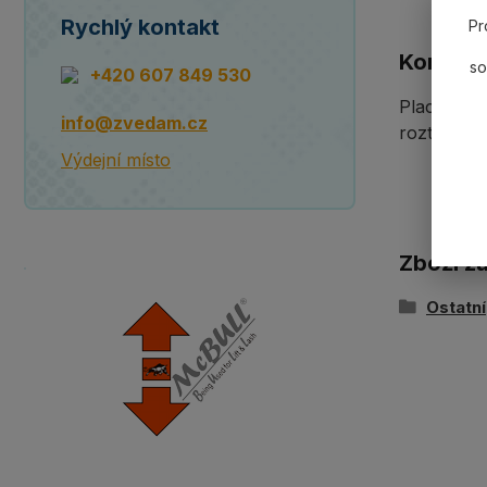
Rychlý kontakt
Pr
Komplet
so
+420 607 849 530
Plachta o
info@zvedam.cz
rozteč 50 
Výdejní místo
Zboží z
Ostatní