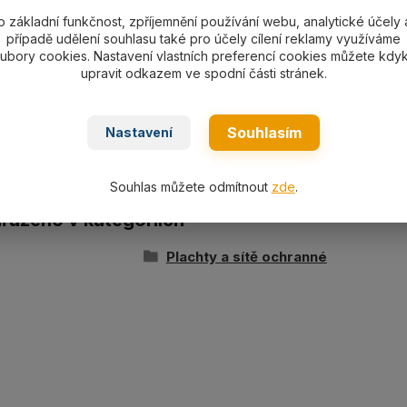
o základní funkčnost, zpříjemnění používání webu, analytické účely 
případě udělení souhlasu také pro účely cílení reklamy využíváme
ní specifikace
ubory cookies. Nastavení vlastních preferencí cookies můžete kdyk
upravit odkazem ve spodní části stránek.
chranná krycí kontejnerová typ
CCBG3525 rozměry 3,5 x 
cm, UV-stabilní, prodyšná, barva zelená. Hmotnost 3 kg.
Souhlasím
Nastavení
Souhlas můžete odmítnout
zde
.
ařazeno v kategoriích
Plachty a sítě ochranné