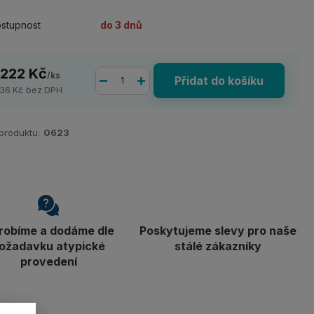
stupnost
do 3 dnů
 222 Kč
/
ks
Přidat do košíku
836 Kč
bez DPH
 produktu:
0623
robíme a dodáme dle
Poskytujeme slevy pro naše
ožadavku atypické
stálé zákazníky
provedení