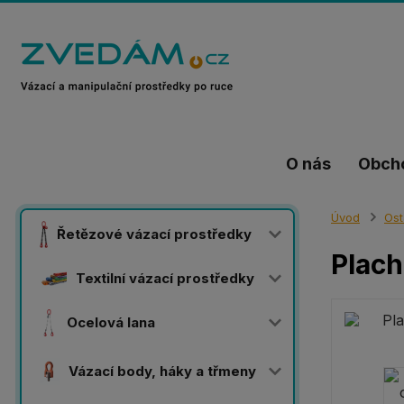
O nás
Obch
Úvod
Ost
Řetězové vázací prostředky
Plach
Textilní vázací prostředky
Ocelová lana
Vázací body, háky a třmeny