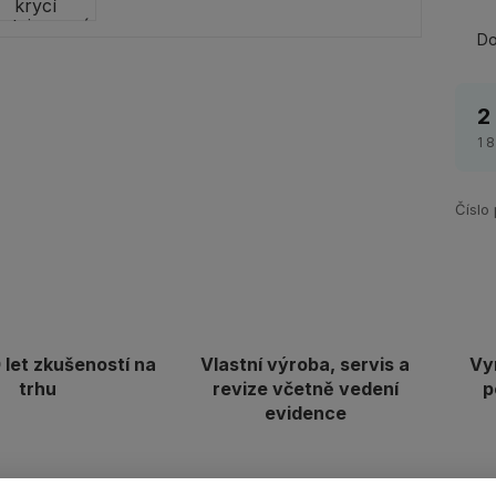
Do
2
1 
Číslo
let zkušeností na
Vlastní výroba, servis a
Vy
trhu
revize včetně vedení
p
evidence