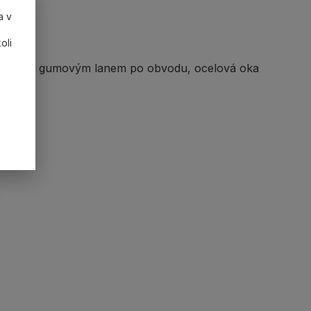
a v
oli
2,5 m
s gumovým lanem po obvodu, ocelová oka