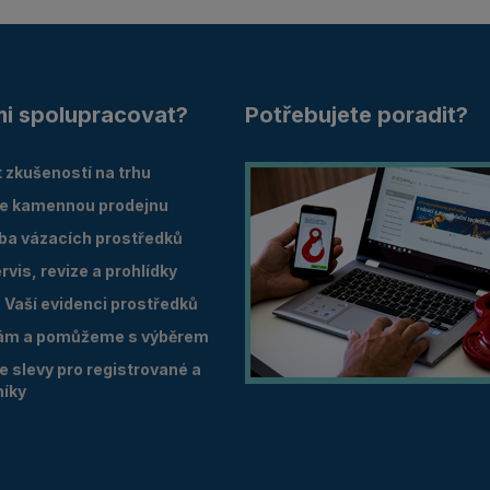
mi spolupracovat?
Potřebujete poradit?
 zkušeností na trhu
e kamennou prodejnu
oba vázacích prostředků
vis, revize a prohlídky
Vaší evidenci prostředků
ám a pomůžeme s výběrem
 slevy pro registrované a
níky