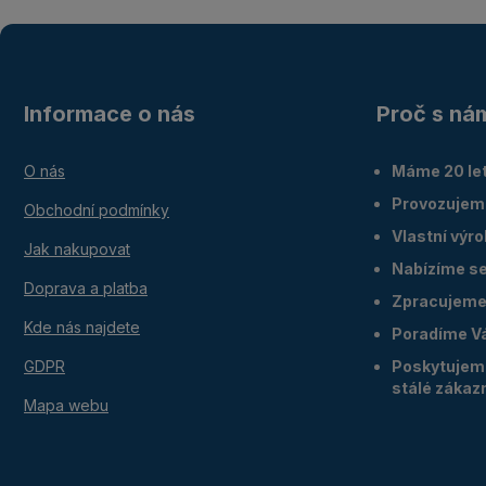
Informace o nás
Proč s ná
O nás
Máme 20 let
Provozujem
Obchodní podmínky
Vlastní výr
Jak nakupovat
Nabízíme ser
Doprava a platba
Zpracujeme 
Kde nás najdete
Poradíme V
GDPR
Poskytujeme
stálé zákaz
Mapa webu