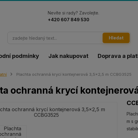
Nevíte si rady? Zavolejte.
+420 607 849 530
Hledat
odní podmínky
Jak nakupovat
Doprava a pla
atní
Plachta ochranná krycí kontejnerová 3,5x2,5 m CCBG3525
ta ochranná krycí kontejnero
CC
Plach
m s 
stabi