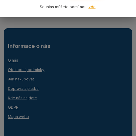
Plachty a sítě ochranné
Souhlas můžete odmítnout
zde
.
Informace o nás
O nás
Obchodní podmínky
Jak nakupovat
Doprava a platba
Kde nás najdete
GDPR
Mapa webu