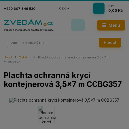
0
ks
CZK
+420 607 849 530
0,00 Kč
Menu
Hledat
Úvod
Ostatní
Plachta ochranná krycí kontejnerová 3,5x7 m
CCBG357
Plachta ochranná krycí
kontejnerová 3,5x7 m CCBG357