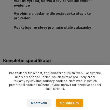
Vlastní výroba, servis a revize včetně vedení
evidence
Vyrobíme a dodáme dle požadavku atypické
provedení
Poskytujeme slevy pro naše stálé zákazníky
Kompletní specifikace
Plachta ochranná krycí kontejnerová typ
CCBG357 rozměry
Pro základní funkčnost, zpříjemnění používání webu, analytické
3,5 x 7 m
s gumovým lanem po obvodu, ocelová oka rozteč
účely a v případě udělení souhlasu také pro účely cílení
50 cm, UV-stabilní, prodyšná, barva zelená. Hmotnost 6,3 kg.
reklamy využíváme soubory cookies. Nastavení vlastních
preferencí cookies můžete kdykoli upravit odkazem ve spodní
části stránek.
Zboží zařazeno v kategoriích
Souhlasím
Nastavení
Ostatní