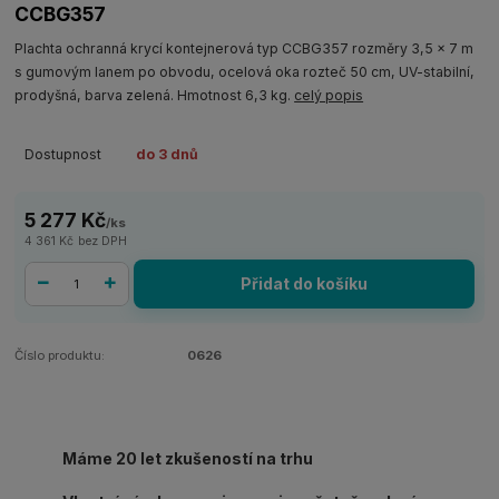
CCBG357
Plachta ochranná krycí kontejnerová typ CCBG357 rozměry 3,5 x 7 m
s gumovým lanem po obvodu, ocelová oka rozteč 50 cm, UV-stabilní,
prodyšná, barva zelená. Hmotnost 6,3 kg.
celý popis
Dostupnost
do 3 dnů
5 277 Kč
/
ks
4 361 Kč
bez DPH
Přidat do košíku
Číslo produktu:
0626
Máme 20 let zkušeností na trhu