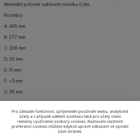
Minimální poloměr zakřivení nosníku 0,9m.
Rozměry:
A: 405 mm
B: 277 mm
C: 208 mm
D: 20 mm
E: 31 mm
F: =3 mm
G: 36 mm
Pro základní funkčnost, zpříjemnění používání webu, analytické
účely a v případě udělení souhlasu také pro účely cílení
reklamy využíváme soubory cookies. Nastavení vlastních
preferencí cookies můžete kdykoli upravit odkazem ve spodní
Související zboží
1
části stránek.