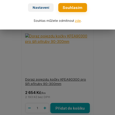
Souhlasím
Nastavení
Souhlas můžete odmítnout
zde
.
Doraz pojezdu kočky KFEA90300 pro
šíři příruby 90-300mm
2 654 Kč
/
ks
2 193 Kč
bez DPH
Přidat do košíku