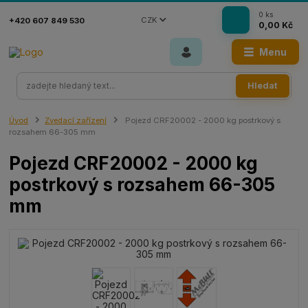
0
ks
CZK
+420 607 849 530
0,00 Kč
Menu
Hledat
Úvod
Zvedací zařízení
Pojezd CRF20002 - 2000 kg postrkový s
rozsahem 66-305 mm
Pojezd CRF20002 - 2000 kg
postrkový s rozsahem 66-305
mm