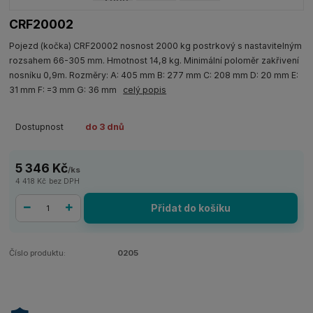
CRF20002
Pojezd (kočka) CRF20002 nosnost 2000 kg postrkový s nastavitelným
rozsahem 66-305 mm. Hmotnost 14,8 kg. Minimální poloměr zakřivení
nosníku 0,9m. Rozměry: A: 405 mm B: 277 mm C: 208 mm D: 20 mm E:
31 mm F: =3 mm G: 36 mm
celý popis
Dostupnost
do 3 dnů
5 346 Kč
/
ks
4 418 Kč
bez DPH
Přidat do košíku
Číslo produktu:
0205