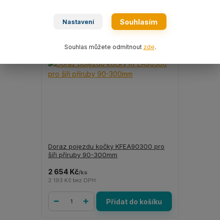
Souhlasím
Nastavení
Souhlas můžete odmítnout
zde
.
Doraz pojezdu kočky KFEA90300 pro
šíři příruby 90-300mm
2 654 Kč
/
ks
2 193 Kč
bez DPH
Přidat do košíku