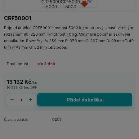
CRF50001
Pojezd (kočka) CRF50001 nosnost 5000 kg postrkový s nastavitelným
rozsahem 90-220 mm. Hmotnost 40 kg. Minimální poloměr zakřivení
nosníku 1m. Rozměry: A: 359 mm B: 373 mm C: 297 mm D: 28 mm E: 40
mm F: =3 mm G: 52 mm
celý popis
Dostupnost
do 3 dnů
13 132 Kč
/
ks
10 853 Kč
bez DPH
Přidat do košíku
Číslo produktu:
0208