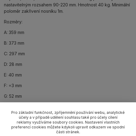
nastavitelným rozsahem 90-220 mm. Hmotnost 40 kg. Minimální
poloměr zakřivení nosníku 1m.
Rozměry:
A: 359 mm
B: 373 mm
C: 297 mm
D: 28 mm
E: 40 mm
F: =3 mm
G: 52 mm
Pro základní funkčnost, zpříjemnění používání webu, analytické
účely a v případě udělení souhlasu také pro účely cílení
reklamy využíváme soubory cookies. Nastavení vlastních
Související zboží
1
preferencí cookies můžete kdykoli upravit odkazem ve spodní
části stránek.