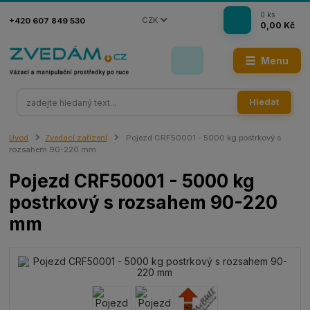
0
ks
CZK
+420 607 849 530
0,00 Kč
Menu
Hledat
Úvod
Zvedací zařízení
Pojezd CRF50001 - 5000 kg postrkový s
rozsahem 90-220 mm
Pojezd CRF50001 - 5000 kg
postrkový s rozsahem 90-220
mm