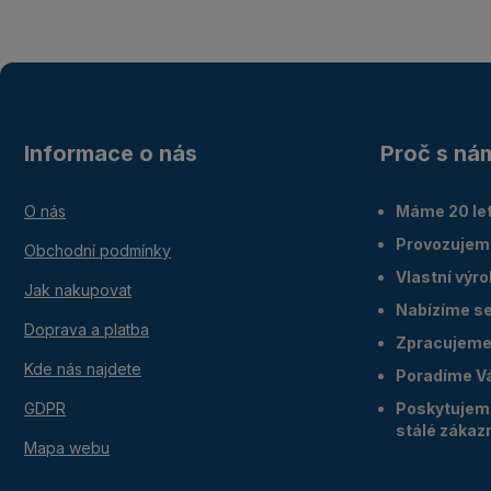
Informace o nás
Proč s ná
O nás
Máme 20 let
Provozujem
Obchodní podmínky
Vlastní výr
Jak nakupovat
Nabízíme ser
Doprava a platba
Zpracujeme 
Kde nás najdete
Poradíme V
GDPR
Poskytujeme
stálé zákaz
Mapa webu