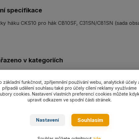
ní specifikace
stky háku CKS10 pro hák CB10SF, C31SN/C81SN (sada obsah
ařazeno v kategoriích
 řetězy CARTEC G8
Příslušenství/náhradní díly
CARTEC G8
o základní funkčnost, zpříjemnění používání webu, analytické účely 
případě udělení souhlasu také pro účely cílení reklamy využíváme
ubory cookies. Nastavení vlastních preferencí cookies můžete kdyk
upravit odkazem ve spodní části stránek.
Souhlasím
Nastavení
Souhlas můžete odmítnout
zde
.