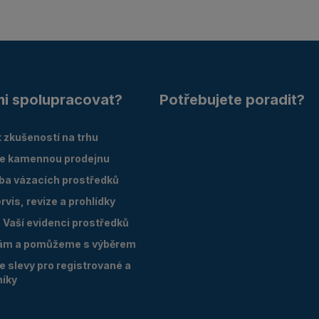
mi spolupracovat?
Potřebujete poradit?
 zkušeností na trhu
e kamennou prodejnu
oba vázacích prostředků
vis, revize a prohlídky
Vaší evidenci prostředků
ám a pomůžeme s výběrem
 slevy pro registrované a
níky