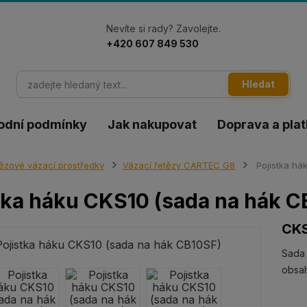
Nevíte si rady? Zavolejte.
+420 607 849 530
Hledat
odní podmínky
Jak nakupovat
Doprava a pla
ězové vázací prostředky
Vázací řetězy CARTEC G8
Pojistka há
tka háku CKS10 (sada na hák C
CK
Sada 
obsah