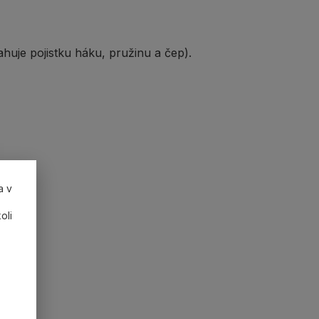
uje pojistku háku, pružinu a čep).
a v
oli