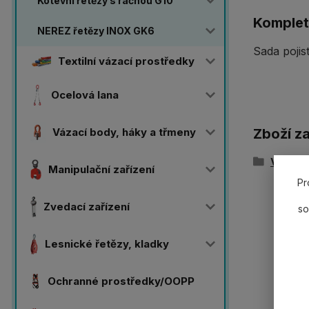
Kotevní řetězy s ráčnou G10
Komplet
NEREZ řetězy INOX GK6
Sada poji
Textilní vázací prostředky
Ocelová lana
Vázací body, háky a třmeny
Zboží z
Vázací
Manipulační zařízení
Pr
Zvedací zařízení
so
Lesnické řetězy, kladky
Ochranné prostředky/OOPP