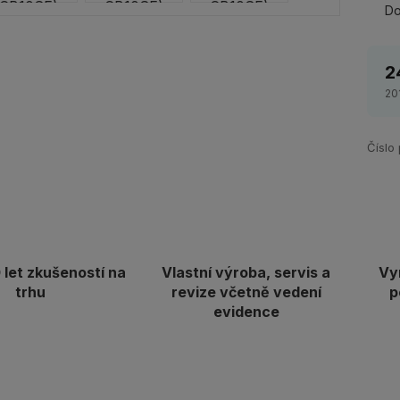
Do
2
20
Číslo
let zkušeností na
Vlastní výroba, servis a
Vy
trhu
revize včetně vedení
p
evidence