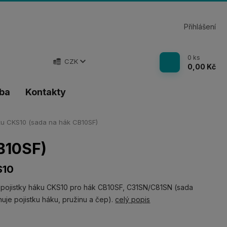
Přihlášení
0
ks
CZK
0,00 Kč
tba
Kontakty
ku CKS10 (sada na hák CB10SF)
B10SF)
S10
pojistky háku CKS10 pro hák CB10SF, C31SN/C81SN (sada
uje pojistku háku, pružinu a čep).
celý popis