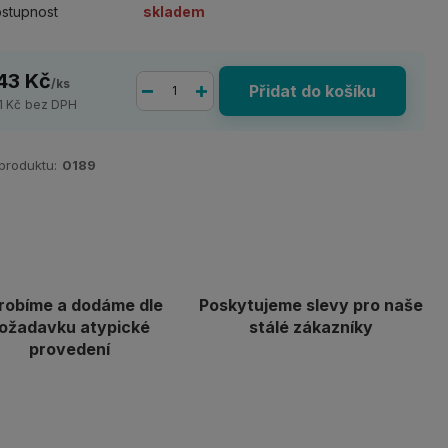
stupnost
skladem
43 Kč
/
ks
Přidat do košíku
1 Kč
bez DPH
 produktu:
0189
robíme a dodáme dle
Poskytujeme slevy pro naše
ožadavku atypické
stálé zákazníky
provedení