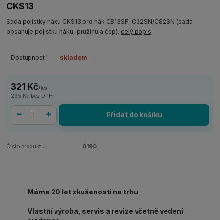
CKS13
Sada pojistky háku CKS13 pro hák CB13SF, C32SN/C82SN (sada
obsahuje pojistku háku, pružinu a čep).
celý popis
Dostupnost
skladem
321 Kč
/
ks
265 Kč
bez DPH
Přidat do košíku
Číslo produktu:
0190
Máme 20 let zkušeností na trhu
Vlastní výroba, servis a revize včetně vedení