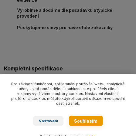
evidence
Vyrobíme a dodáme dle požadavku atypické
provedení
Poskytujeme slevy pro naše stálé zákazníky
Kompletní specifikace
Sada pojistky háku CKS13 pro hák CB13SF, C32SN/C82SN
Pro základní funkčnost, zpříjemnění používání webu, analytické
(sada obsahuje pojistku háku, pružinu a čep).
účely a v případě udělení souhlasu také pro účely cílení
reklamy využíváme soubory cookies. Nastavení vlastních
preferencí cookies můžete kdykoli upravit odkazem ve spodní
části stránek.
Zboží zařazeno v kategoriích
Vázací řetězy CARTEC G8
Souhlasím
Nastavení
Příslušenství/náhradní díly CARTEC G8