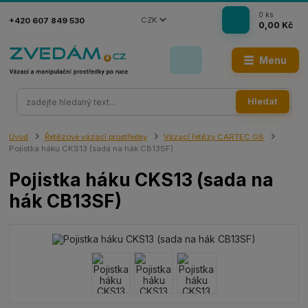
0
ks
CZK
+420 607 849 530
0,00 Kč
Menu
Hledat
Úvod
Řetězové vázací prostředky
Vázací řetězy CARTEC G8
Pojistka háku CKS13 (sada na hák CB13SF)
Pojistka háku CKS13 (sada na
hák CB13SF)