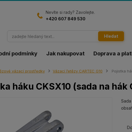
Nevíte si rady? Zavolejte.
+420 607 849 530
Hledat
odní podmínky
Jak nakupovat
Doprava a pla
ězové vázací prostředky
Vázací řetězy CARTEC G10
Pojistka h
tka háku CKSX10 (sada na hák
Sada
obsah
Do