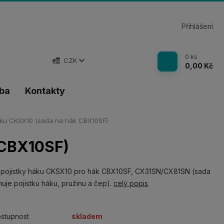
Přihlášení
0
ks
CZK
0,00 Kč
tba
Kontakty
áku CKSX10 (sada na hák CBX10SF)
 CBX10SF)
 pojistky háku CKSX10 pro hák CBX10SF, CX31SN/CX81SN (sada
uje pojistku háku, pružinu a čep).
celý popis
stupnost
skladem