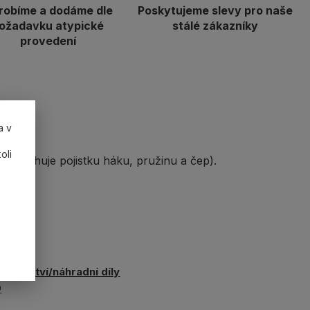
robíme a dodáme dle
Poskytujeme slevy pro naše
ožadavku atypické
stálé zákazníky
provedení
a v
oli
bsahuje pojistku háku, pružinu a čep).
slušenství/náhradní díly
0