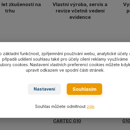
let zkušeností na
Vlastní výroba, servis a
Vy
trhu
revize včetně vedení
p
evidence
o základní funkčnost, zpříjemnění používání webu, analytické účely 
ní specifikace
případě udělení souhlasu také pro účely cílení reklamy využíváme
ubory cookies. Nastavení vlastních preferencí cookies můžete kdyk
stky háku CKSX10 pro hák CBX10SF, CX31SN/CX81SN (sada o
upravit odkazem ve spodní části stránek.
Souhlasím
Nastavení
ařazeno v kategoriích
Souhlas můžete odmítnout
zde
.
 řetězy CARTEC G10
Příslušenství/náhradní díly
Pří
CARTEC G10
G1