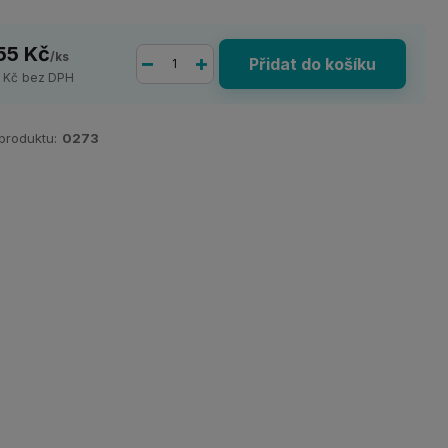
55 Kč
/
ks
Přidat do košíku
1 Kč
bez DPH
 produktu:
0273