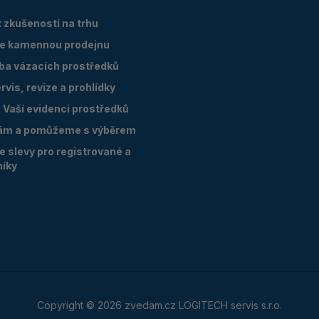
 zkušeností na trhu
e kamennou prodejnu
oba vázacích prostředků
vis, revize a prohlídky
Vaší evidenci prostředků
ám a pomůžeme s výběrem
 slevy pro registrované a
níky
Copyright © 2026 zvedam.cz LOGITECH servis s.r.o.