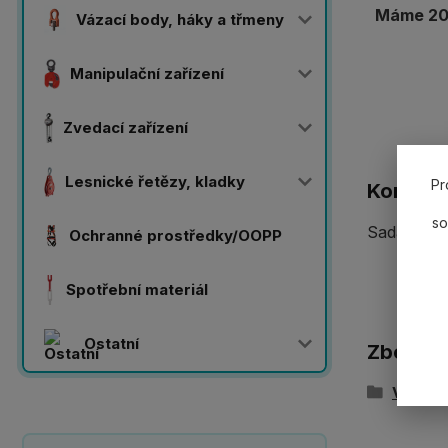
Máme 20 
Vázací body, háky a třmeny
Manipulační zařízení
Zvedací zařízení
Lesnické řetězy, kladky
Pr
Komplet
so
Sada poji
Ochranné prostředky/OOPP
Spotřební materiál
Ostatní
Zboží z
Vázací