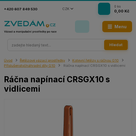
0
ks
CZK
+420 607 849 530
0,00 Kč
Menu
Hledat
Úvod
Řetězové vázací prostředky
Kotevní řetězy s ráčnou G10
Příslušenství/náhradní díly G10
Ráčna napínací CRSGX10 s vidlicemi
Ráčna napínací CRSGX10 s
vidlicemi