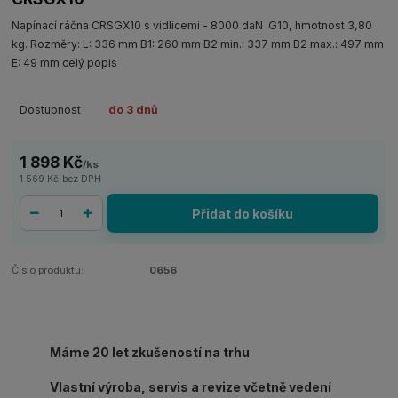
Napínací ráčna CRSGX10 s vidlicemi - 8000 daN G10, hmotnost 3,80
kg. Rozměry: L: 336 mm B1: 260 mm B2 min.: 337 mm B2 max.: 497 mm
E: 49 mm
celý popis
Dostupnost
do 3 dnů
1 898 Kč
/
ks
1 569 Kč
bez DPH
Přidat do košíku
Číslo produktu:
0656
Máme 20 let zkušeností na trhu
Vlastní výroba, servis a revize včetně vedení