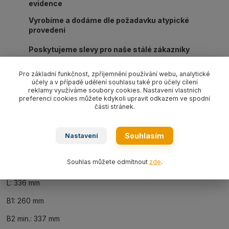
evidence
Vyrobíme a dodáme dle požadavku atypické
provedení
Poskytujeme slevy pro naše stálé zákazníky
Pro základní funkčnost, zpříjemnění používání webu, analytické
účely a v případě udělení souhlasu také pro účely cílení
reklamy využíváme soubory cookies. Nastavení vlastních
preferencí cookies můžete kdykoli upravit odkazem ve spodní
části stránek.
Kompletní specifikace
Souhlasím
Nastavení
Napínací ráčna CRSGX10 s vidlicemi - 8000 daN G10, hmotnost
3,80 kg.
Souhlas můžete odmítnout
zde
.
Rozměry:
L: 336 mm
B1: 260 mm
B2 min.: 337 mm