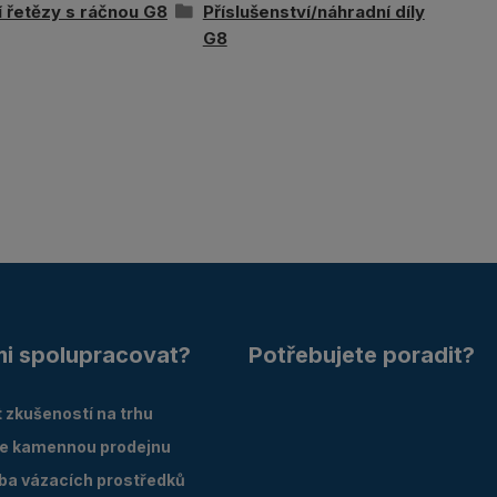
 řetězy s ráčnou G8
Příslušenství/náhradní díly
G8
mi spolupracovat?
Potřebujete poradit?
 zkušeností na trhu
e kamennou prodejnu
oba vázacích prostředků