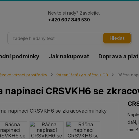
Nevíte si rady? Zavolejte.
+420 607 849 530
Hledat
odní podmínky
Jak nakupovat
Doprava a pla
ězové vázací prostředky
Kotevní řetězy s ráčnou G8
Ráčna napí
a napínací CRSVKH6 se zkraco
CR
Napín
daN, 
mm B