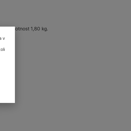
aN, hmotnost 1,80 kg.
a v
oli