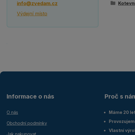
info@zvedam.cz
Kotevní
Výdejní místo
Informace o nás
Proč s ná
O nás
Máme 20 let
Provozujem
Obchodní podmínky
Vlastní výr
Jak nakupovat