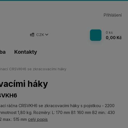
Přihlášení
0
ks
CZK
0,00 Kč
tba
Kontakty
nací CRSVKH6 se zkracovacími háky
vacími háky
SVKH6
ací ráčna CRSVKH6 se zkracovacími háky s pojistkou - 2200
hmotnost 1,80 kg. Rozměry: L: 170 mm B1: 160 mm B2 min.: 430
2 max.: 515 mm
celý popis