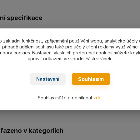
ní specifikace
ráčna CRSVKH6 se zkracovacími háky s pojistkou - 2200 d
o základní funkčnost, zpříjemnění používání webu, analytické účely 
případě udělení souhlasu také pro účely cílení reklamy využíváme
ubory cookies. Nastavení vlastních preferencí cookies můžete kdyk
upravit odkazem ve spodní části stránek.
m
Souhlasím
Nastavení
430 mm
515 mm
Souhlas můžete odmítnout
zde
.
ařazeno v kategoriích