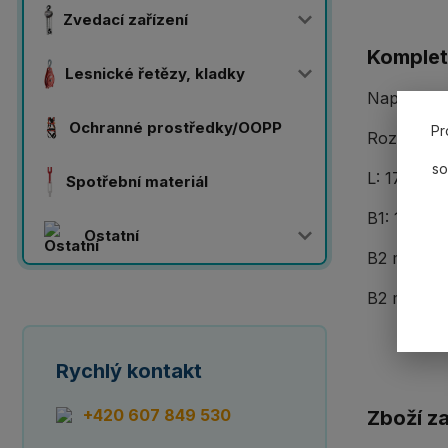
Zvedací zařízení
Komplet
Lesnické řetězy, kladky
Napínací 
Ochranné prostředky/OOPP
Pr
Rozměry:
so
L: 170 mm
Spotřební materiál
B1: 160 m
Ostatní
B2 min.: 
B2 max.: 
Rychlý kontakt
+420 607 849 530
Zboží z