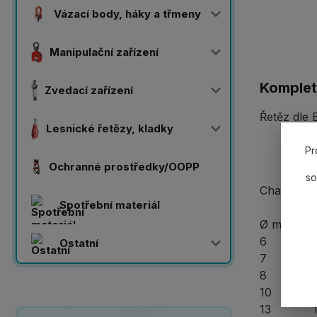
Vázací body, háky a třmeny
Manipulační zařízení
Komplet
Zvedací zařízení
Řetěz dle 
Lesnické řetězy, kladky
Pr
Ochranné prostředky/OOPP
so
Chain
Spotřební materiál
Ø mm
6
Ostatní
7
8
10
13