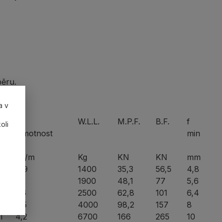
běru.
a v
W.L.L.
M.P.F.
B.F.
f
oli
x
Hmotnost
min
m
Kg/m
Kg
KN
KN
mm
2
0,9
1400
35,3
56,5
4,8
9
1,2
1900
48,1
77
5,6
6
1,6
2500
62,8
101
6,4
2,5
4000
98,2
157
8
1
4,2
6700
166
265
10