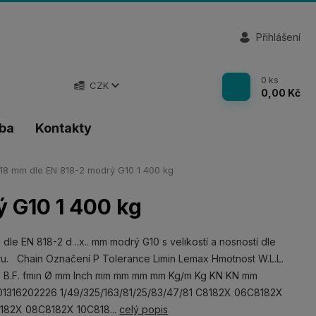
Přihlášení
0
ks
CZK
0,00 Kč
tba
Kontakty
18 mm dle EN 818-2 modrý G10 1 400 kg
 G10 1 400 kg
 dle EN 818-2 d ..x.. mm modrý G10 s velikostí a nosností dle
u. Chain Označení P Tolerance Limin Lemax Hmotnost W.L.L.
. B.F. fmin Ø mm Inch mm mm mm mm Kg/m Kg KN KN mm
01316202226 1/49/325/163/81/25/83/47/81 C8182X 06C8182X
182X 08C8182X 10C818...
celý popis