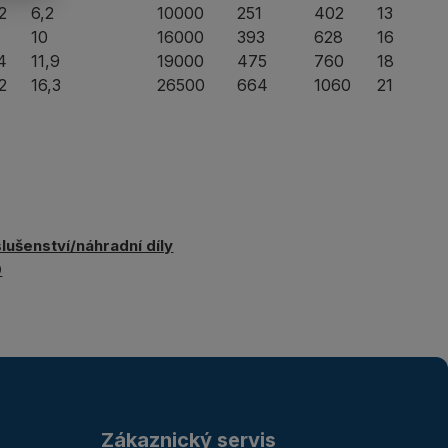
2
6,2
10000
251
402
13
10
16000
393
628
16
4
11,9
19000
475
760
18
2
16,3
26500
664
1060
21
slušenství/náhradní díly
0
Zákaznický servis