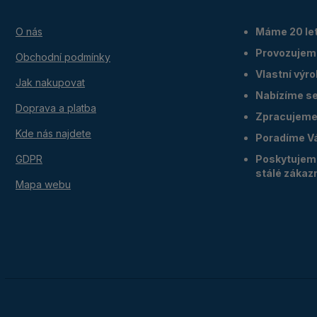
O nás
Máme 20 let
Provozujem
Obchodní podmínky
Vlastní výr
Jak nakupovat
Nabízíme ser
Doprava a platba
Zpracujeme 
Kde nás najdete
Poradíme V
GDPR
Poskytujeme
stálé zákaz
Mapa webu