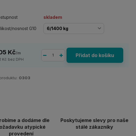
stupnost
skladem
likost/nosnost G10
05 Kč
/
m
Přidat do košíku
2 Kč
bez DPH
 produktu:
0303
robíme a dodáme dle
Poskytujeme slevy pro naše
ožadavku atypické
stálé zákazníky
provedení