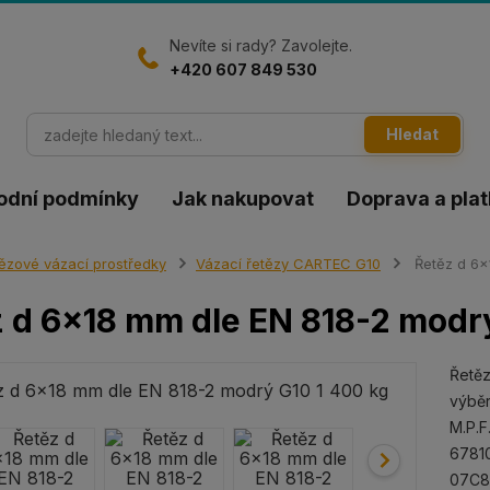
Nevíte si rady? Zavolejte.
+420 607 849 530
Hledat
odní podmínky
Jak nakupovat
Doprava a pla
ězové vázací prostředky
Vázací řetězy CARTEC G10
Řetěz d 6x
 d 6x18 mm dle EN 818-2 modrý
Řetěz
výběr
M.P.F
6781
07C8