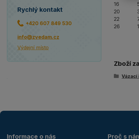
16
Rychlý kontakt
20
22
+420 607 849 530
26
info@zvedam.cz
Výdejní místo
Zboží z
Vázací
Informace o nás
Proč s ná