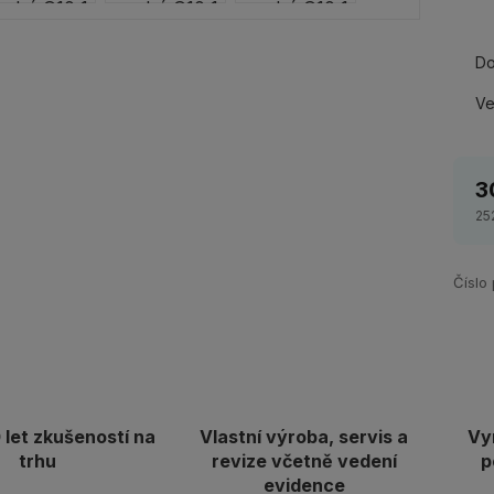
Do
Ve
3
25
Číslo
let zkušeností na
Vlastní výroba, servis a
Vy
trhu
revize včetně vedení
p
evidence