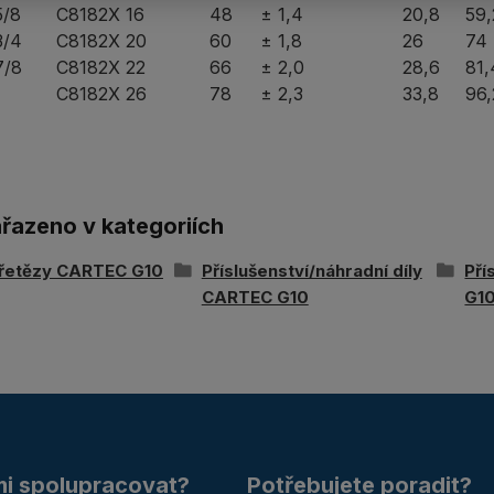
5/8
C8182X 16
48
± 1,4
20,8
59,
3/4
C8182X 20
60
± 1,8
26
74
7/8
C8182X 22
66
± 2,0
28,6
81,
1
C8182X 26
78
± 2,3
33,8
96,
ařazeno v kategoriích
 řetězy CARTEC G10
Příslušenství/náhradní díly
Pří
CARTEC G10
G1
mi spolupracovat?
Potřebujete poradit?