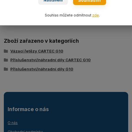
Souhlasím
C8182X
Nastavení
22
C8182X
Souhlas můžete odmítnout
zde
.
26
Zboží zařazeno v kategoriích
Vázací řetězy CARTEC G10
Příslušenství/náhradní díly CARTEC G10
Příslušenství/náhradní díly G10
Informace o nás
O nás
Obchodní podmínky