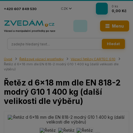
0
ks
CZK
+420 607 849 530
0,00 Kč
Menu
Hledat
Úvod
Řetězové vázací prostředky
Vázací řetězy CARTEC G10
Řetěz d 6x18 mm dle EN 818-2 modrý G10 1 400 kg (další velikosti dle
výběru)
Řetěz d 6x18 mm dle EN 818-2
modrý G10 1 400 kg (další
velikosti dle výběru)