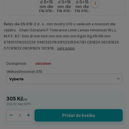
Řetěz dle EN 818-2 d ..x.. mm modrý G10 s velikostí a nosností dle
výběru. Chain Označení P Tolerance Limin Lemax Hmotnost W.L.L.
M.P.F. B.F. fmin Ø mm Inch mm mm mm mm Kg/m Kg KN KN mm
678101316202226 1/49/325/163/81/25/83/47/81 C8182X 06C8182X
07C8182X 08C8182X 10C818...
celý popis
Dostupnost
skladem
Velikost/nosnost G10
305 Kč
/
m
252 Kč
bez DPH
Přidat do košíku