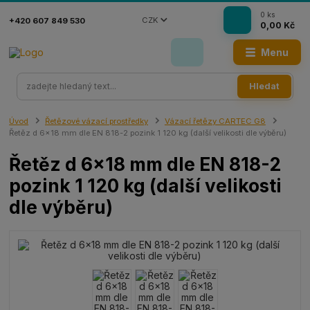
0
ks
CZK
+420 607 849 530
0,00 Kč
Menu
Hledat
Úvod
Řetězové vázací prostředky
Vázací řetězy CARTEC G8
Řetěz d 6x18 mm dle EN 818-2 pozink 1 120 kg (další velikosti dle výběru)
Řetěz d 6x18 mm dle EN 818-2
pozink 1 120 kg (další velikosti
dle výběru)