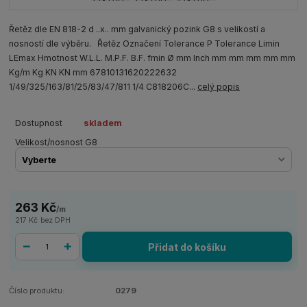
Řetěz dle EN 818-2 d ..x.. mm galvanický pozink G8 s velikostí a
nosností dle výběru. Řetěz Označení Tolerance P Tolerance Limin
LEmax Hmotnost W.L.L. M.P.F. B.F. fmin Ø mm Inch mm mm mm mm mm
Kg/m Kg KN KN mm 67810131620222632
1/49/325/163/81/25/83/47/811 1/4 C818206C...
celý popis
Dostupnost
skladem
Velikost/nosnost G8
263 Kč
/
m
217 Kč
bez DPH
Přidat do košíku
Číslo produktu:
0279