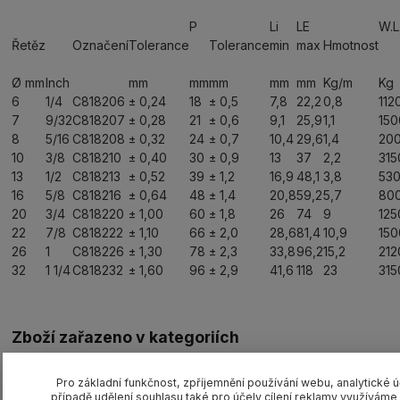
P
Li
LE
W.L
Řetěz
Označení
Tolerance
Tolerance
min
max
Hmotnost
Ø mm
Inch
mm
mm
mm
mm
mm
Kg/m
Kg
6
1/4
C818206
± 0,24
18
± 0,5
7,8
22,2
0,8
112
7
9/32
C818207
± 0,28
21
± 0,6
9,1
25,9
1,1
150
8
5/16
C818208
± 0,32
24
± 0,7
10,4
29,6
1,4
20
10
3/8
C818210
± 0,40
30
± 0,9
13
37
2,2
315
13
1/2
C818213
± 0,52
39
± 1,2
16,9
48,1
3,8
53
16
5/8
C818216
± 0,64
48
± 1,4
20,8
59,2
5,7
80
20
3/4
C818220
± 1,00
60
± 1,8
26
74
9
125
22
7/8
C818222
± 1,10
66
± 2,0
28,6
81,4
10,9
15
26
1
C818226
± 1,30
78
± 2,3
33,8
96,2
15,2
212
32
1 1/4
C818232
± 1,60
96
± 2,9
41,6
118
23
315
Zboží zařazeno v kategoriích
Vázací řetězy CARTEC G8
Pro základní funkčnost, zpříjemnění používání webu, analytické ú
Příslušenství/náhradní díly CARTEC G8
případě udělení souhlasu také pro účely cílení reklamy využívám