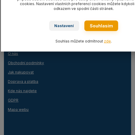
cookies. Nastavení vlastních preferencí cookies můžete kdykoli 
odkazem ve spodní části stránek.
Souhlasím
Nastavení
Informace o nás
Souhlas můžete odmítnout
zde
.
O nás
Obchodní podmínky
Jak nakupovat
Doprava a platba
Kde nás najdete
GDPR
Mapa webu