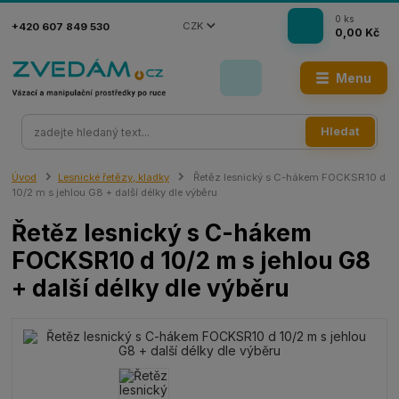
0
ks
CZK
+420 607 849 530
0,00 Kč
Menu
Hledat
Úvod
Lesnické řetězy, kladky
Řetěz lesnický s C-hákem FOCKSR10 d
10/2 m s jehlou G8 + další délky dle výběru
Řetěz lesnický s C-hákem
FOCKSR10 d 10/2 m s jehlou G8
+ další délky dle výběru