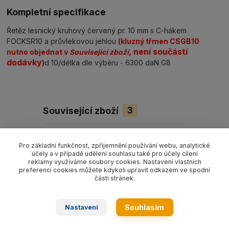
Kompletní specifikace
Řetěz lesnický kruhový červený pr. 10 mm s C-hákem
FOCKSR10 a průvlekovou jehlou
(kluzný třmen CSGB10
, není součástí
nutno objednat v
Související zboží
dodávky
)
d 10/délka dle výběru - 6300 daN G8
Související zboží
3
Pro základní funkčnost, zpříjemnění používání webu, analytické
účely a v případě udělení souhlasu také pro účely cílení
reklamy využíváme soubory cookies. Nastavení vlastních
preferencí cookies můžete kdykoli upravit odkazem ve spodní
části stránek.
Souhlasím
Nastavení