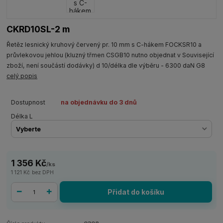
CKRD10SL-2 m
Řetěz lesnický kruhový červený pr. 10 mm s C-hákem FOCKSR10 a
průvlekovou jehlou (kluzný třmen CSGB10 nutno objednat v Související
zboží, není součástí dodávky) d 10/délka dle výběru - 6300 daN G8
celý popis
Dostupnost
na objednávku do 3 dnů
Délka L
1 356 Kč
/
ks
1 121 Kč
bez DPH
Přidat do košíku