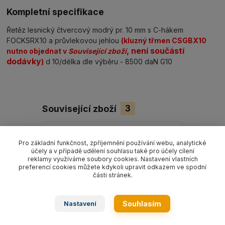
Kompletní specifikace
Řetěz lesnický čtvercový modrý pr. 10 mm s C-hákem
FOCKSRX10 a průvlekovou jehlou
(kluzný třmen CSGBX10
, není součástí
nutno objednat v
Související zboží
dodávky
)
d 10/délka dle výběru - 8500 daN G10
Související zboží
3
Pro základní funkčnost, zpříjemnění používání webu, analytické
účely a v případě udělení souhlasu také pro účely cílení
reklamy využíváme soubory cookies. Nastavení vlastních
preferencí cookies můžete kdykoli upravit odkazem ve spodní
části stránek.
Souhlasím
Nastavení