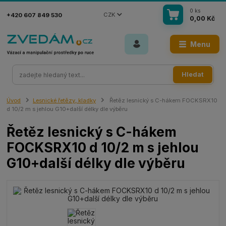
0
ks
CZK
+420 607 849 530
0,00 Kč
Menu
Hledat
Úvod
Lesnické řetězy, kladky
Řetěz lesnický s C-hákem FOCKSRX10
d 10/2 m s jehlou G10+další délky dle výběru
Řetěz lesnický s C-hákem
FOCKSRX10 d 10/2 m s jehlou
G10+další délky dle výběru