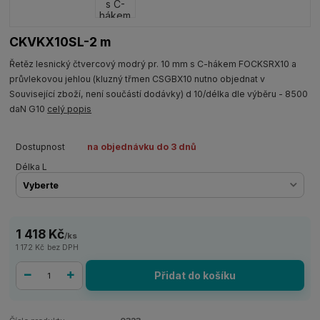
CKVKX10SL-2 m
Řetěz lesnický čtvercový modrý pr. 10 mm s C-hákem FOCKSRX10 a
průvlekovou jehlou (kluzný třmen CSGBX10 nutno objednat v
Související zboží, není součástí dodávky) d 10/délka dle výběru - 8500
daN G10
celý popis
Dostupnost
na objednávku do 3 dnů
Délka L
1 418 Kč
/
ks
1 172 Kč
bez DPH
Přidat do košíku