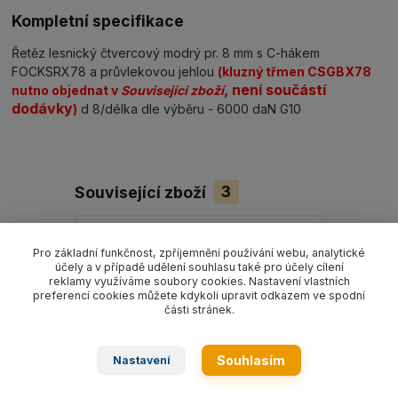
Kompletní specifikace
Řetěz lesnický čtvercový modrý pr. 8 mm s C-hákem
FOCKSRX78 a průvlekovou jehlou
(kluzný třmen CSGBX78
, není součástí
nutno objednat v
Související zboží
dodávky
)
d 8/délka dle výběru - 6000 daN G10
Související zboží
3
Pro základní funkčnost, zpříjemnění používání webu, analytické
účely a v případě udělení souhlasu také pro účely cílení
reklamy využíváme soubory cookies. Nastavení vlastních
preferencí cookies můžete kdykoli upravit odkazem ve spodní
části stránek.
Souhlasím
Nastavení