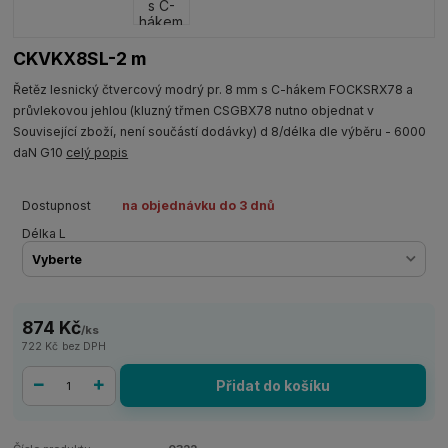
CKVKX8SL-2 m
Řetěz lesnický čtvercový modrý pr. 8 mm s C-hákem FOCKSRX78 a
průvlekovou jehlou (kluzný třmen CSGBX78 nutno objednat v
Související zboží, není součástí dodávky) d 8/délka dle výběru - 6000
daN G10
celý popis
Dostupnost
na objednávku do 3 dnů
Délka L
874 Kč
/
ks
722 Kč
bez DPH
Přidat do košíku