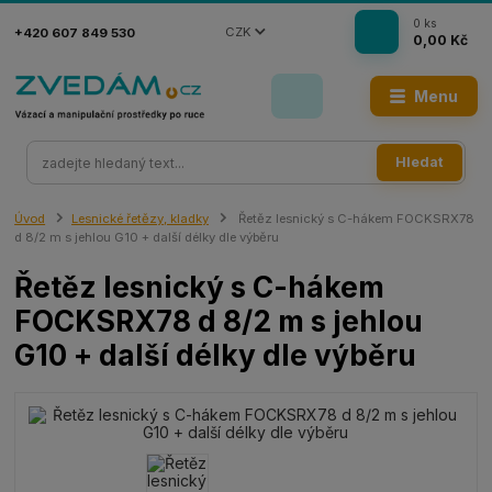
0
ks
CZK
+420 607 849 530
0,00 Kč
Menu
Hledat
Úvod
Lesnické řetězy, kladky
Řetěz lesnický s C-hákem FOCKSRX78
d 8/2 m s jehlou G10 + další délky dle výběru
Řetěz lesnický s C-hákem
FOCKSRX78 d 8/2 m s jehlou
G10 + další délky dle výběru