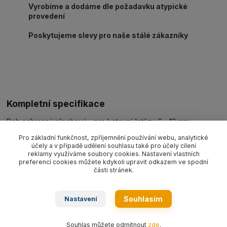
Vyrobíme a dodáme dle požadavku atypické
provedení
Poskytujeme slevy pro naše stálé zákazníky
Kompletní specifikace
Roh ochranný plechový - pro kotevní řetězy 6 - 13 mm
Pro základní funkčnost, zpříjemnění používání webu, analytické
účely a v případě udělení souhlasu také pro účely cílení
reklamy využíváme soubory cookies. Nastavení vlastních
Zboží zařazeno v kategoriích
preferencí cookies můžete kdykoli upravit odkazem ve spodní
části stránek.
Kotevní řetězy s ráčnou G8
Příslušenství/náhradní díly G8
Souhlasím
Nastavení
Příslušenství/náhradní díly G10
Souhlas můžete odmítnout
zde
.