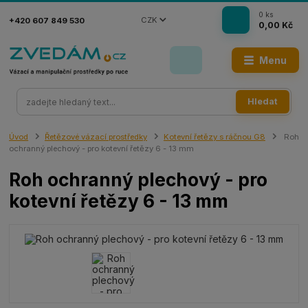
0
ks
CZK
+420 607 849 530
0,00 Kč
Menu
Hledat
Úvod
Řetězové vázací prostředky
Kotevní řetězy s ráčnou G8
Roh
ochranný plechový - pro kotevní řetězy 6 - 13 mm
Roh ochranný plechový - pro
kotevní řetězy 6 - 13 mm