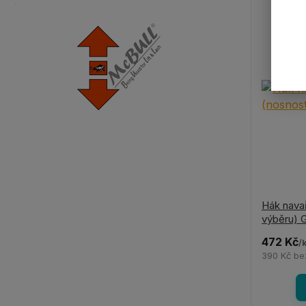
Hák nava
výběru) 
472 Kč
/
390 Kč
be