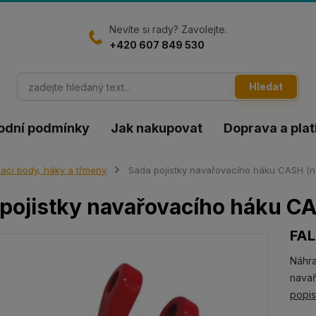
Nevíte si rady? Zavolejte.
+420 607 849 530
Hledat
odní podmínky
Jak nakupovat
Doprava a pla
ací body, háky a třmeny
Sada pojistky navařovacího háku CASH (n
pojistky navařovacího háku CA
FA
Náhra
navař
popi