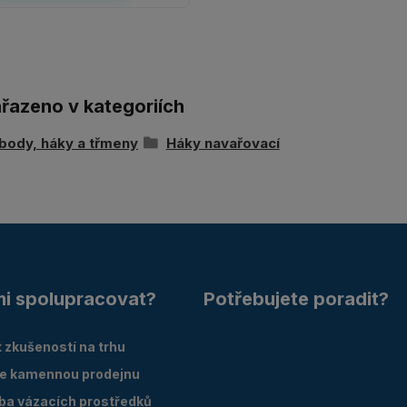
ařazeno v kategoriích
body, háky a třmeny
Háky navařovací
mi spolupracovat?
Potřebujete poradit?
 zkušeností na trhu
e kamennou prodejnu
oba vázacích prostředků