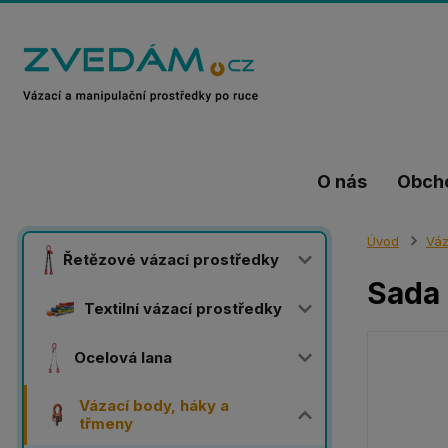
O nás
Obch
Úvod
Váz
Řetězové vázací prostředky
Sada 
Textilní vázací prostředky
Ocelová lana
Vázací body, háky a
třmeny