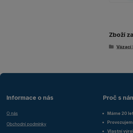
Zboží z
Vázací 
Informace o nás
Proč s ná
O nás
Máme 20 let
Provozujem
Obchodní podmínky
Vlastní výr