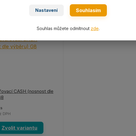
Souhlasím
Nastavení
Souhlas můžete odmítnout
zde
.
řovací CASH (nosnost dle
G8
ks
z DPH
Zvolit variantu