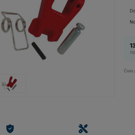
Do
No
1
11
Číslo