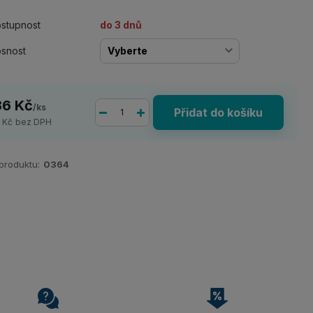
stupnost
do 3 dnů
snost
36 Kč
/
ks
Přidat do košíku
2 Kč
bez DPH
 produktu:
0364