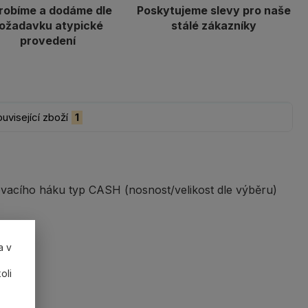
robíme a dodáme dle
Poskytujeme slevy pro naše
ožadavku atypické
stálé zákazníky
provedení
uvisející zboží
1
vacího háku typ CASH (nosnost/velikost dle výběru)
a v
oli