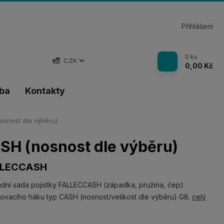
Přihlášení
0
ks
CZK
0,00 Kč
tba
Kontakty
osnost dle výběru)
SH (nosnost dle výběru)
LLECCASH
dní sada pojistky FALLECCASH (západka, pružina, čep)
ovacího háku typ CASH (nosnost/velikost dle výběru) G8.
celý
s