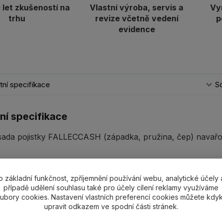
let zkušeností na
Vlastní výroba, servis a
Vy
trhu
revize včetně vedení
p
evidence
ní specifikace
So
ní specifikace
sada pojistky FALLECCASH (západka, pružina, čep) navařo
o základní funkčnost, zpříjemnění používání webu, analytické účely 
případě udělení souhlasu také pro účely cílení reklamy využíváme
ubory cookies. Nastavení vlastních preferencí cookies můžete kdyk
ící zboží
1
upravit odkazem ve spodní části stránek.