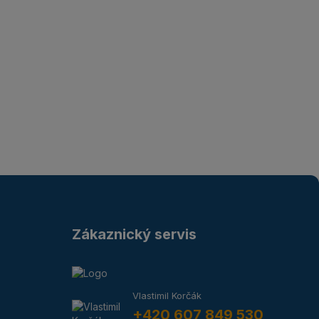
Zákaznický servis
Vlastimil Korčák
+420 607 849 530