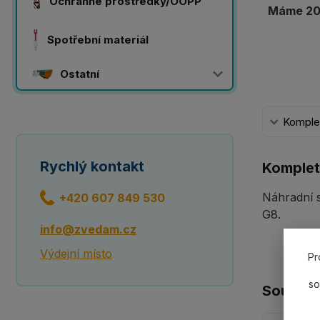
Ochranné prostředky/OOPP
Máme 20 
Spotřební materiál
Ostatní
Komplet
Rychlý kontakt
Komplet
Náhradní 
+420 607 849 530
G8.
info@zvedam.cz
Výdejní místo
Pr
so
Souvisej