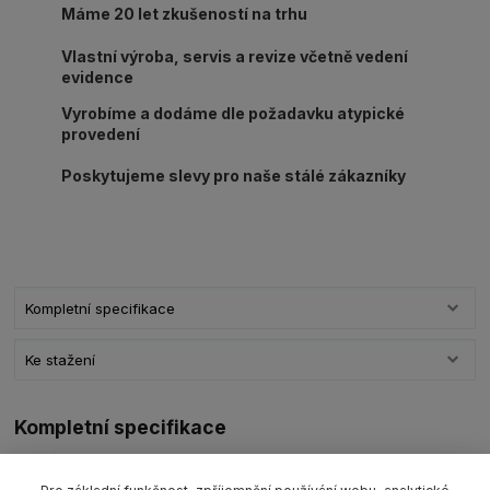
Máme 20 let zkušeností na trhu
Vlastní výroba, servis a revize včetně vedení
evidence
Vyrobíme a dodáme dle požadavku atypické
provedení
Poskytujeme slevy pro naše stálé zákazníky
Kompletní specifikace
Ke stažení
Kompletní specifikace
Nekonečná kruhová smyčka PES typ
RS 10000
nosnost 10
000kg/L1=užitná délka ve složeném stavu (dle výběru)
barva