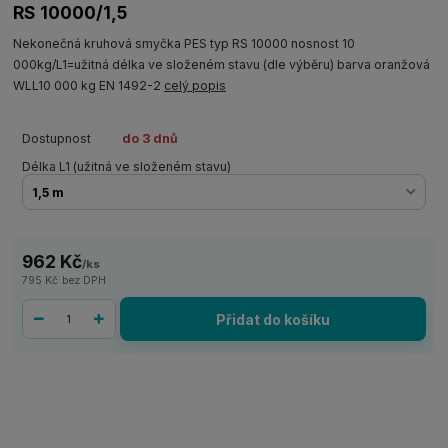
RS 10000/1,5
Nekonečná kruhová smyčka PES typ RS 10000 nosnost 10
000kg/L1=užitná délka ve složeném stavu (dle výběru) barva oranžová
WLL10 000 kg EN 1492-2
celý popis
Dostupnost
do 3 dnů
Délka L1 (užitná ve složeném stavu)
962 Kč
/
ks
795 Kč
bez DPH
Přidat do košíku