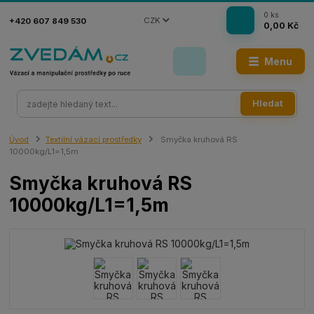
0
ks
CZK
+420 607 849 530
0,00 Kč
Menu
Hledat
Úvod
Textilní vázací prostředky
Smyčka kruhová RS
10000kg/L1=1,5m
Smyčka kruhová RS
10000kg/L1=1,5m