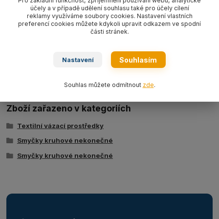
Pro základní funkčnost, zpříjemnění používání webu, analytické
účely a v případě udělení souhlasu také pro účely cílení
oranžová WLL10 000 kg
EN 1492-2
reklamy využíváme soubory cookies. Nastavení vlastních
preferencí cookies můžete kdykoli upravit odkazem ve spodní
části stránek.
Ke stažení
Souhlasím
Nastavení
Tabulka nosností - kruhové smyčky typ BRS
Souhlas můžete odmítnout
zde
.
Zboží zařazeno v kategoriích
Textilní vázací prostředky
Smyčky kruhové nekonečné
Smyčky kruhové nekonečné