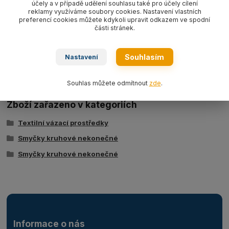
oranžová WLL10 000 kg
EN 1492-2
účely a v případě udělení souhlasu také pro účely cílení
reklamy využíváme soubory cookies. Nastavení vlastních
preferencí cookies můžete kdykoli upravit odkazem ve spodní
části stránek.
Ke stažení
Souhlasím
Nastavení
Tabulka nosností - kruhové smyčky typ BRS
Souhlas můžete odmítnout
zde
.
Zboží zařazeno v kategoriích
Textilní vázací prostředky
Smyčky kruhové nekonečné
Smyčky kruhové nekonečné
Informace o nás