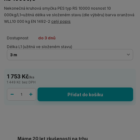
Nekonečná kruhová smyčka PES typ RS 10000 nosnost 10
000kg/L1=užitná délka ve složeném stavu (dle výběru) barva oranžová
WLL10 000 kg EN 1492-2
celý popis
Dostupnost
do 3 dnů
Délka L1 (užitná ve složeném stavu)
1 753 Kč
/
ks
1 449 Kč
bez DPH
Přidat do košíku
Máme 20 let zkušeností na trhu