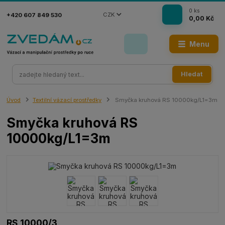
0
ks
CZK
+420 607 849 530
0,00 Kč
Menu
Hledat
Úvod
Textilní vázací prostředky
Smyčka kruhová RS 10000kg/L1=3m
Smyčka kruhová RS
10000kg/L1=3m
RS 10000/3