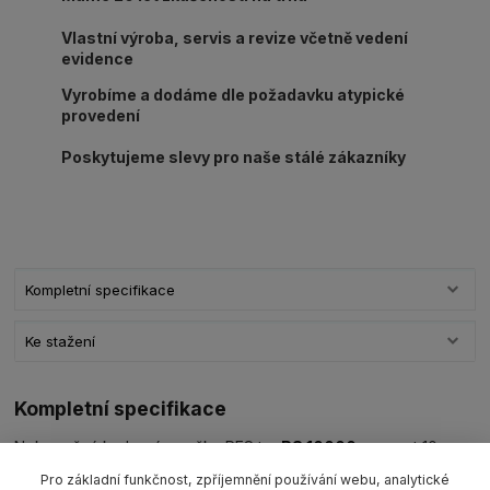
Vlastní výroba, servis a revize včetně vedení
evidence
Vyrobíme a dodáme dle požadavku atypické
provedení
Poskytujeme slevy pro naše stálé zákazníky
Kompletní specifikace
Ke stažení
Kompletní specifikace
Nekonečná kruhová smyčka PES typ
RS 10000
nosnost 10
000kg/L1=užitná délka ve složeném stavu (dle výběru)
barva
Pro základní funkčnost, zpříjemnění používání webu, analytické