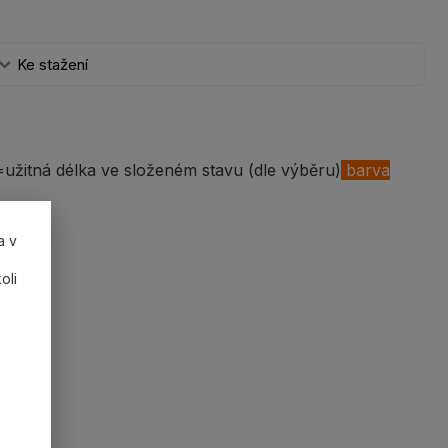
Ke stažení
užitná délka ve složeném stavu (dle výběru)
barva
a v
oli