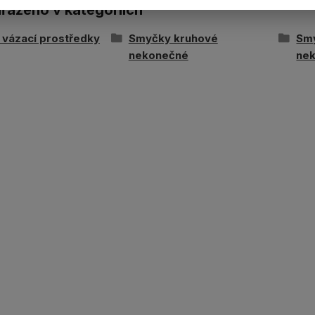
ařazeno v kategoriích
í vázací prostředky
Smyčky kruhové
Sm
nekonečné
ne