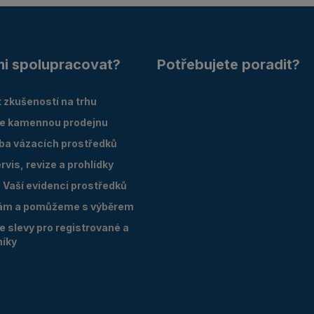
mi spolupracovat?
Potřebujete poradit?
 zkušeností na trhu
e kamennou prodejnu
oba vázacích prostředků
vis, revize a prohlídky
Vaší evidenci prostředků
ám a pomůžeme s výběrem
 slevy pro registrované a
níky