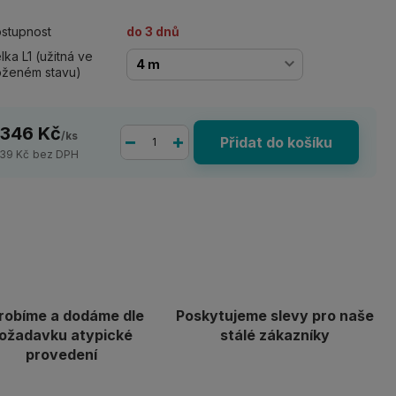
stupnost
do 3 dnů
lka L1 (užitná ve
oženém stavu)
 346 Kč
/
ks
Přidat do košíku
939 Kč
bez DPH
robíme a dodáme dle
Poskytujeme slevy pro naše
ožadavku atypické
stálé zákazníky
provedení