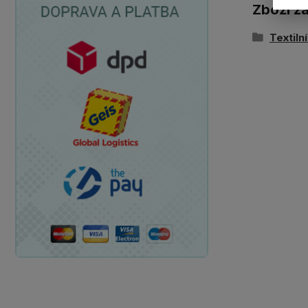
Zboží z
Textiln