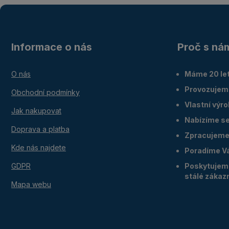
Informace o nás
Proč s ná
O nás
Máme 20 let
Provozujem
Obchodní podmínky
Vlastní výr
Jak nakupovat
Nabízíme ser
Doprava a platba
Zpracujeme 
Kde nás najdete
Poradíme V
GDPR
Poskytujeme
stálé zákaz
Mapa webu