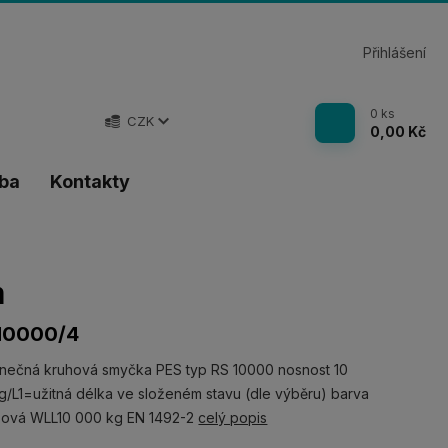
Přihlášení
0
ks
CZK
0,00 Kč
tba
Kontakty
m
10000/4
nečná kruhová smyčka PES typ RS 10000 nosnost 10
/L1=užitná délka ve složeném stavu (dle výběru) barva
žová WLL10 000 kg EN 1492-2
celý popis