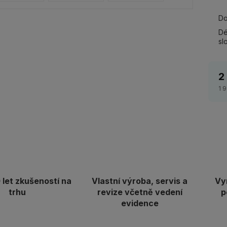
Do
Dé
sl
2
1 
let zkušeností na
Vlastní výroba, servis a
Vy
trhu
revize včetně vedení
p
evidence