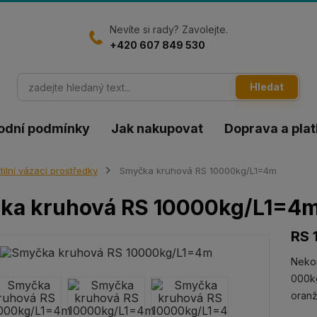
Nevíte si rady? Zavolejte.
+420 607 849 530
Hledat
odní podmínky
Jak nakupovat
Doprava a pla
tilní vázací prostředky
Smyčka kruhová RS 10000kg/L1=4m
ka kruhová RS 10000kg/L1=4
RS 
Neko
000kg
oran