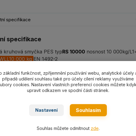
ní specifikace
ní specifikace
 kruhová smyčka PES typ
RS 10000
nosnost 10 000kg/L1=
 WLL10 000 kg
EN 1492-2
o základní funkčnost, zpříjemnění používání webu, analytické účely 
případě udělení souhlasu také pro účely cílení reklamy využíváme
ubory cookies. Nastavení vlastních preferencí cookies můžete kdyk
ní
upravit odkazem ve spodní části stránek.
a nosností - kruhové smyčky typ BRS
Souhlasím
Nastavení
Souhlas můžete odmítnout
zde
.