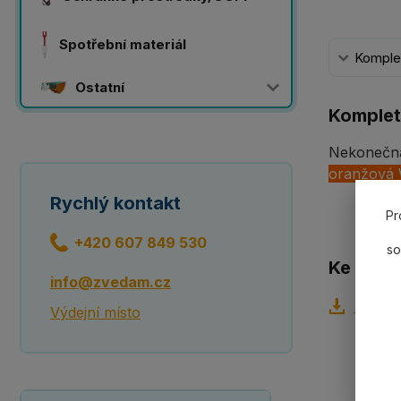
Spotřební materiál
Komplet
Ostatní
Komplet
Nekonečná
oranžová
Rychlý kontakt
Pr
+420 607 849 530
so
Ke staže
info@zvedam.cz
Tabulk
Výdejní místo