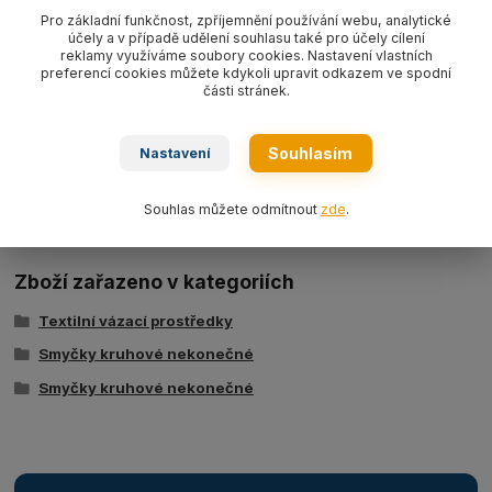
fialová WLL1000 kg
EN 1492-2.
Pro základní funkčnost, zpříjemnění používání webu, analytické
účely a v případě udělení souhlasu také pro účely cílení
reklamy využíváme soubory cookies. Nastavení vlastních
preferencí cookies můžete kdykoli upravit odkazem ve spodní
části stránek.
Souhlasím
Nastavení
Ke stažení
Tabulka nosností - kruhové smyčky typ BRS
Souhlas můžete odmítnout
zde
.
Zboží zařazeno v kategoriích
Textilní vázací prostředky
Smyčky kruhové nekonečné
Smyčky kruhové nekonečné