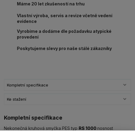
Máme 20 let zkušeností na trhu
Vlastní výroba, servis a revize včetně vedení
evidence
Vyrobíme a dodáme dle požadavku atypické
provedení
Poskytujeme slevy pro naše stálé zákazníky
Kompletní specifikace
Ke stažení
Kompletní specifikace
Nekonečná kruhová smyčka PES typ
RS 1000
nosnost
1000kg/L1=užitná délka ve složeném stavu (dle výběru)
barva