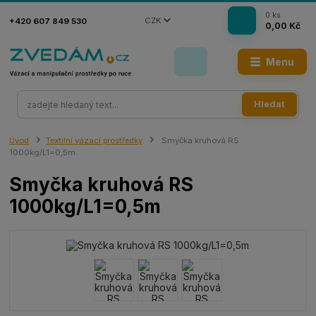
0
ks
CZK
+420 607 849 530
0,00 Kč
Menu
Hledat
Úvod
Textilní vázací prostředky
Smyčka kruhová RS
1000kg/L1=0,5m
Smyčka kruhová RS
1000kg/L1=0,5m