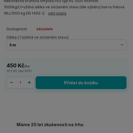
Nekonečná kruhová smyčka PES typ RS 1000 nosnost
1000kg/L1=užitná délka ve složeném stavu (dle výběru) barva fialová
WLL1000 kg EN 1492-2.
celý popis
Dostupnost
skladem
Délka L1 (užitná ve složeném stavu)
450 Kč
/
ks
372 Kč
bez DPH
Přidat do košíku
Máme 20 let zkušeností na trhu