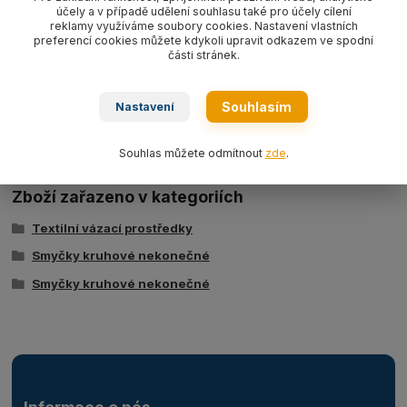
účely a v případě udělení souhlasu také pro účely cílení
reklamy využíváme soubory cookies. Nastavení vlastních
preferencí cookies můžete kdykoli upravit odkazem ve spodní
části stránek.
Ke stažení
Souhlasím
Nastavení
Tabulka nosností - kruhové smyčky typ BRS
Souhlas můžete odmítnout
zde
.
Zboží zařazeno v kategoriích
Textilní vázací prostředky
Smyčky kruhové nekonečné
Smyčky kruhové nekonečné