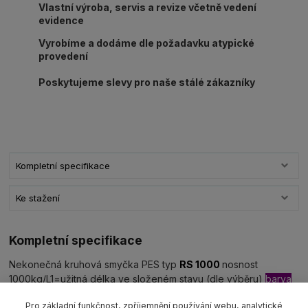
Vlastní výroba, servis a revize včetně vedení
evidence
Vyrobíme a dodáme dle požadavku atypické
provedení
Poskytujeme slevy pro naše stálé zákazníky
Kompletní specifikace
Ke stažení
Kompletní specifikace
Nekonečná kruhová smyčka PES typ
RS 1000
nosnost
1000kg/L1=užitná délka ve složeném stavu (dle výběru)
barva
fialová WLL1000 kg
EN 1492-2.
Pro základní funkčnost, zpříjemnění používání webu, analytické