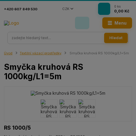
0
ks
CZK
+420 607 849 530
0,00 Kč
Menu
Hledat
Úvod
Textilní vázací prostředky
Smyčka kruhová RS 1000kg/L1=5m
Smyčka kruhová RS
1000kg/L1=5m
RS 1000/5