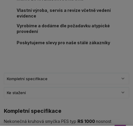
Vlastní výroba, servis a revize včetně vedení
evidence
Vyrobíme a dodáme dle požadavku atypické
provedení
Poskytujeme slevy pro naše stálé zákazníky
Kompletní specifikace
Ke stažení
Kompletní specifikace
Nekonečná kruhová smyčka PES typ
RS 1000
nosnost
1000kg/L1=užitná délka ve složeném stavu (dle výběru)
barva