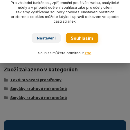
fialová WLL1000 kg
EN 1492-2.
Pro základní funkčnost, zpříjemnění používání webu, analytické
účely a v případě udělení souhlasu také pro účely cílení
reklamy využíváme soubory cookies. Nastavení vlastních
preferencí cookies můžete kdykoli upravit odkazem ve spodní
části stránek.
Ke stažení
Souhlasím
Nastavení
Tabulka nosností - kruhové smyčky typ BRS
Souhlas můžete odmítnout
zde
.
Zboží zařazeno v kategoriích
Textilní vázací prostředky
Smyčky kruhové nekonečné
Smyčky kruhové nekonečné