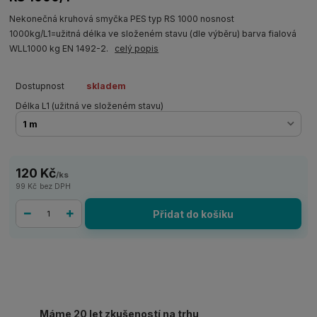
Nekonečná kruhová smyčka PES typ RS 1000 nosnost
1000kg/L1=užitná délka ve složeném stavu (dle výběru) barva fialová
WLL1000 kg EN 1492-2.
celý popis
Dostupnost
skladem
Délka L1 (užitná ve složeném stavu)
120 Kč
/
ks
99 Kč
bez DPH
Přidat do košíku
Máme 20 let zkušeností na trhu