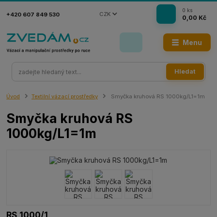
0
ks
CZK
+420 607 849 530
0,00 Kč
Menu
Hledat
Úvod
Textilní vázací prostředky
Smyčka kruhová RS 1000kg/L1=1m
Smyčka kruhová RS
1000kg/L1=1m
RS 1000/1