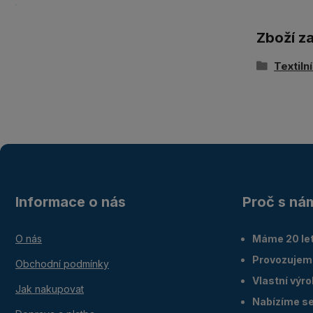
Zboží z
Textiln
Informace o nás
Proč s ná
O nás
Máme 20 let
Provozujem
Obchodní podmínky
Vlastní výr
Jak nakupovat
Nabízíme ser