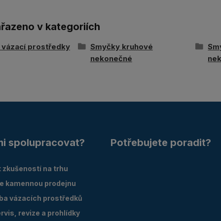
ařazeno v kategoriích
í vázací prostředky
Smyčky kruhové
Sm
nekonečné
ne
mi spolupracovat?
Potřebujete poradit?
 zkušeností na trhu
e kamennou prodejnu
oba vázacích prostředků
vis, revize a prohlídky