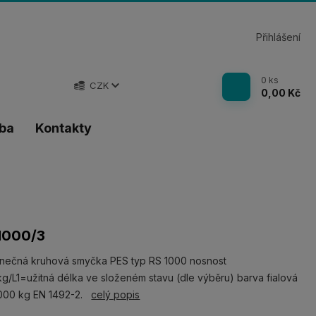
Přihlášení
0
ks
CZK
0,00 Kč
tba
Kontakty
1000/3
nečná kruhová smyčka PES typ RS 1000 nosnost
g/L1=užitná délka ve složeném stavu (dle výběru) barva fialová
000 kg EN 1492-2.
celý popis