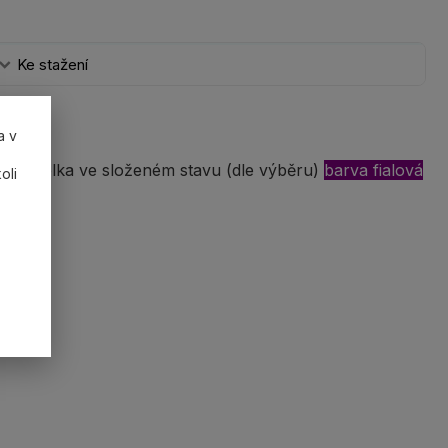
Ke stažení
a v
itná délka ve složeném stavu (dle výběru)
barva fialová
oli