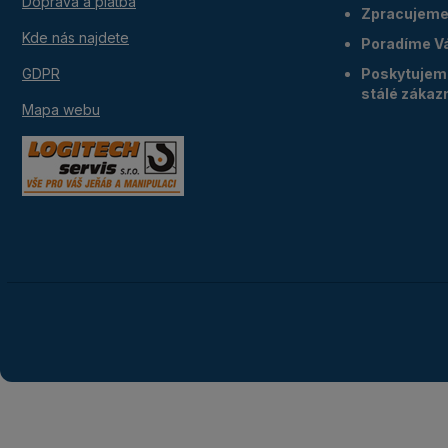
Doprava a platba
Zpracujeme 
Kde nás najdete
Poradíme V
GDPR
Poskytujeme
stálé zákaz
Mapa webu