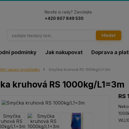
Nevíte si rady? Zavolejte.
+420 607 849 530
Hledat
odní podmínky
Jak nakupovat
Doprava a pla
tilní vázací prostředky
Smyčka kruhová RS 1000kg/L1=3m
ka kruhová RS 1000kg/L1=3m
RS 
Neko
1000k
WLL1