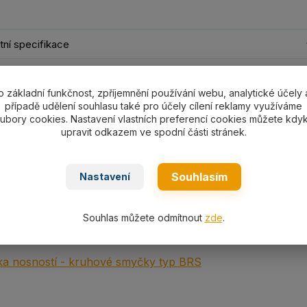
ní specifikace
ní specifikace
o základní funkčnost, zpříjemnění používání webu, analytické účely 
případě udělení souhlasu také pro účely cílení reklamy využíváme
á kruhová smyčka PES typ
RS 1000
nosnost 1000kg/L1=už
ubory cookies. Nastavení vlastních preferencí cookies můžete kdyk
upravit odkazem ve spodní části stránek.
kg
EN 1492-2.
Souhlasím
Nastavení
Souhlas můžete odmítnout
zde
.
ní
a nosností - kruhové smyčky typ BRS