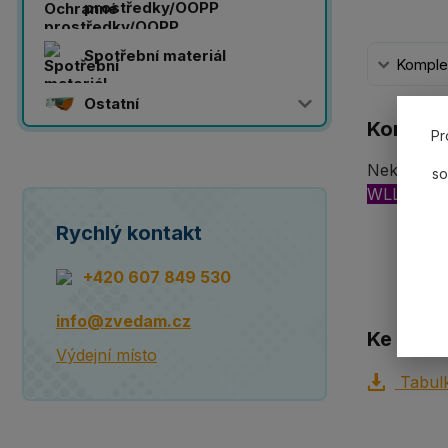
prostředky/OOPP
Spotřební materiál
Komplet
Ostatní
Komplet
Pr
Nekonečn
so
WLL1000 
Rychlý kontakt
+420 607 849 530
info@zvedam.cz
Ke staže
Výdejní místo
Tabulk