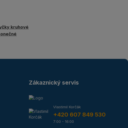
yčky kruhové
konečné
Zákaznický servis
Vlastimil Korčák
+420 607 849 530
7:00 - 16:00