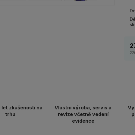
Do
Dé
sl
2
22
let zkušeností na
Vlastní výroba, servis a
Vy
trhu
revize včetně vedení
p
evidence