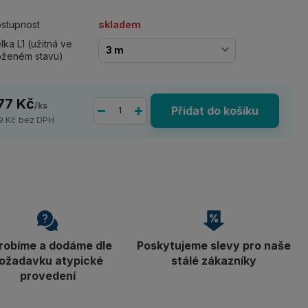
stupnost
skladem
lka L1 (užitná ve
oženém stavu)
77 Kč
/
ks
Přidat do košíku
9 Kč
bez DPH
robíme a dodáme dle
Poskytujeme slevy pro naše
ožadavku atypické
stálé zákazníky
provedení