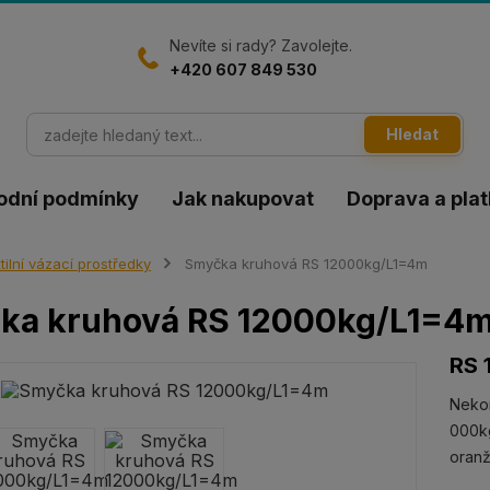
Nevíte si rady? Zavolejte.
+420 607 849 530
Hledat
odní podmínky
Jak nakupovat
Doprava a pla
tilní vázací prostředky
Smyčka kruhová RS 12000kg/L1=4m
ka kruhová RS 12000kg/L1=4
RS 
Neko
000kg
oran