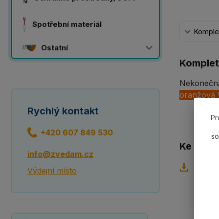
Spotřební materiál
Komplet
Ostatní
Komplet
Nekonečn
oranžová
Rychlý kontakt
Pr
+420 607 849 530
so
Ke staže
info@zvedam.cz
Tabulk
Výdejní místo