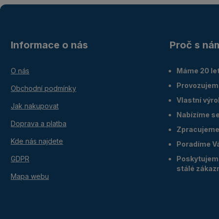
Informace o nás
Proč s ná
O nás
Máme 20 let
Provozujem
Obchodní podmínky
Vlastní výr
Jak nakupovat
Nabízíme ser
Doprava a platba
Zpracujeme 
Kde nás najdete
Poradíme V
GDPR
Poskytujeme
stálé zákaz
Mapa webu