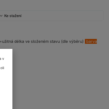
Ke stažení
užitná délka ve složeném stavu (dle výběru)
barva
a v
oli