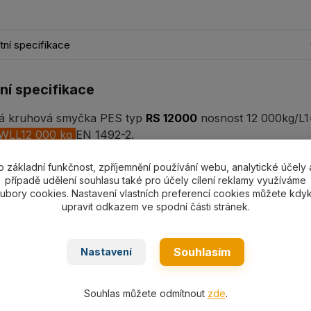
ní specifikace
ní specifikace
á kruhová smyčka PES typ
RS 12000
nosnost 12 000kg/L1=
 WLL12 000 kg
EN 1492-2.
o základní funkčnost, zpříjemnění používání webu, analytické účely 
případě udělení souhlasu také pro účely cílení reklamy využíváme
ubory cookies. Nastavení vlastních preferencí cookies můžete kdyk
ní
upravit odkazem ve spodní části stránek.
a nosností - kruhové smyčky typ BRS
Souhlasím
Nastavení
Souhlas můžete odmítnout
zde
.