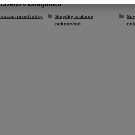
ařazeno v kategoriích
í vázací prostředky
Smyčky kruhové
Sm
nekonečné
ne