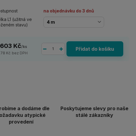
stupnost
na objednávku do 3 dnů
lka L1 (užitná ve
oženém stavu)
 603 Kč
/
ks
Přidat do košíku
978 Kč
bez DPH
robíme a dodáme dle
Poskytujeme slevy pro naše
ožadavku atypické
stálé zákazníky
provedení