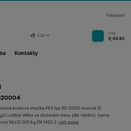
Přihlášení
0
ks
CZK
0,00 Kč
tba
Kontakty
m
120004
nečná kruhová smyčka PES typ RS 12000 nosnost 12
/L1=užitná délka ve složeném stavu (dle výběru) barva
žová WLL12 000 kg EN 1492-2.
celý popis