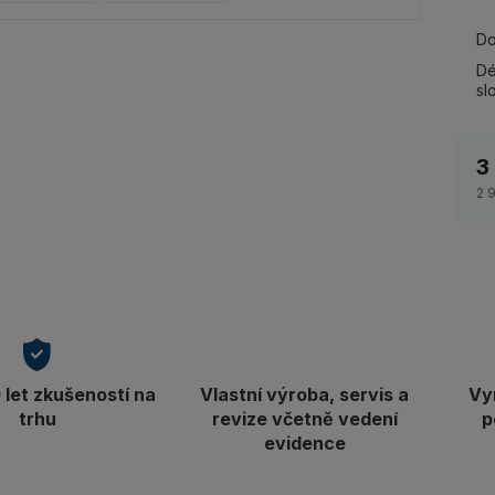
Do
Dé
sl
3
2 
let zkušeností na
Vlastní výroba, servis a
Vy
trhu
revize včetně vedení
p
evidence