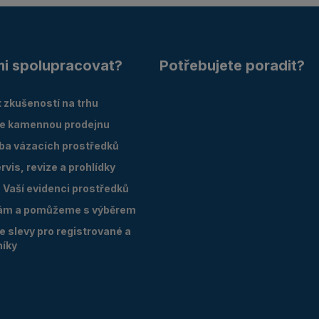
mi spolupracovat?
Potřebujete poradit?
 zkušeností na trhu
e kamennou prodejnu
oba vázacích prostředků
vis, revize a prohlídky
Vaší evidenci prostředků
ám a pomůžeme s výběrem
 slevy pro registrované a
níky