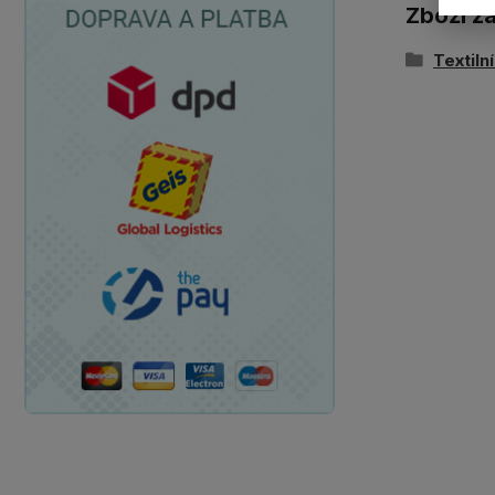
Zboží z
Textiln