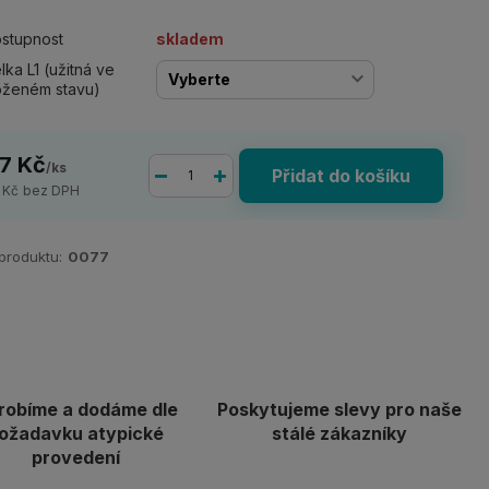
stupnost
skladem
lka L1 (užitná ve
oženém stavu)
17 Kč
/
ks
Přidat do košíku
 Kč
bez DPH
 produktu:
0077
robíme a dodáme dle
Poskytujeme slevy pro naše
ožadavku atypické
stálé zákazníky
provedení