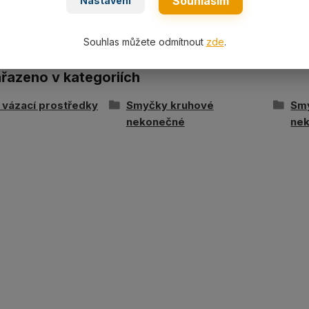
Souhlasím
Nastavení
Souhlas můžete odmítnout
zde
.
ařazeno v kategoriích
í vázací prostředky
Smyčky kruhové
Sm
nekonečné
ne