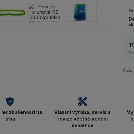
Do
Dé
sl
1
97
Číslo
let zkušeností na
Vlastní výroba, servis a
Vy
trhu
revize včetně vedení
p
evidence