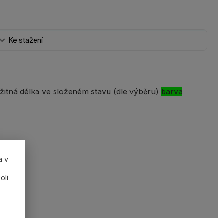
Ke stažení
itná délka ve složeném stavu (dle výběru)
barva
a v
oli