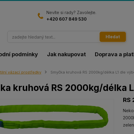
Nevíte si rady? Zavolejte.
+420 607 849 530
Hledat
odní podmínky
Jak nakupovat
Doprava a pla
tilní vázací prostředky
Smyčka kruhová RS 2000kg/délka L1 dle výb
a kruhová RS 2000kg/délka L1
RS 
Neko
2000k
zele