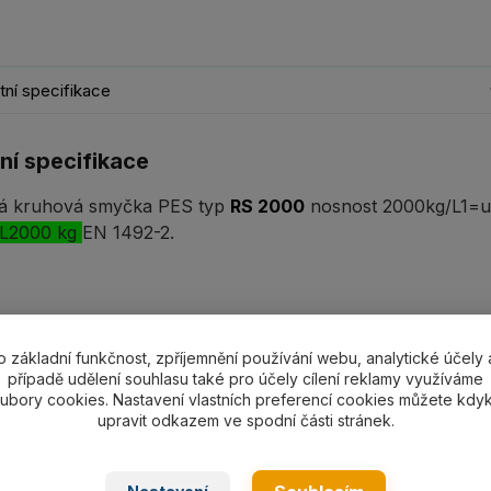
ní specifikace
ní specifikace
á kruhová smyčka PES typ
RS 2000
nosnost 2000kg/L1=už
LL2000 kg
EN 1492-2.
o základní funkčnost, zpříjemnění používání webu, analytické účely 
případě udělení souhlasu také pro účely cílení reklamy využíváme
ubory cookies. Nastavení vlastních preferencí cookies můžete kdyk
upravit odkazem ve spodní části stránek.
ní
a nosností - kruhové smyčky typ BRS