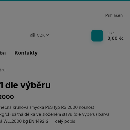
Přihlášení
0
ks
CZK
0,00 Kč
tba
Kontakty
ěru
 dle výběru
2000
nečná kruhová smyčka PES typ RS 2000 nosnost
g/L1=užitná délka ve složeném stavu (dle výběru) barva
ná WLL2000 kg EN 1492-2.
celý popis