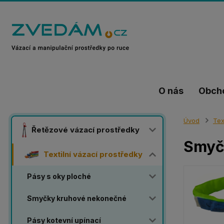
O nás
Obch
Úvod
Tex
Řetězové vázací prostředky
Smyčk
Textilní vázací prostředky
Pásy s oky ploché
Smyčky kruhové nekonečné
Pásy kotevní upínací